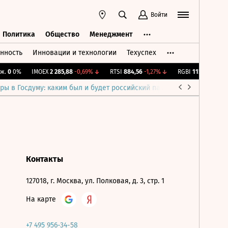
Войти
Политика
Общество
Менеджмент
нность
Инновации и технологии
Техуспех
ть
Политика
Общество
Менеджмент
.
0
0%
IMOEX
2 285,88
-0,69%
↓
RTSI
884,56
-1,27%
↓
RGBI
115,4
+0,14%
ры в Госдуму: каким был и будет российский парламент
Война н
Контакты
127018, г. Москва, ул. Полковая, д. 3, стр. 1
На карте
+7 495 956-34-58