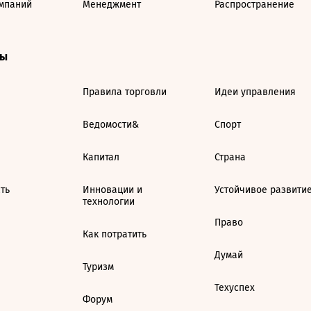
мпаний
Менеджмент
Распространение
ты
Правила торговли
Идеи управления
Ведомости&
Спорт
Капитал
Страна
ть
Инновации и
Устойчивое развити
технологии
Право
Как потратить
Думай
Туризм
Техуспех
Форум