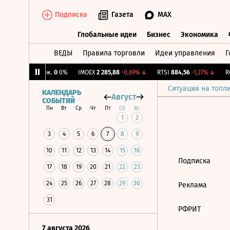
Подписка
Газета
MAX
Глобальные идеи
Бизнес
Экономика
ВЕДЫ
Правила торговли
Идеи управления
Г
Глобальные идеи
Бизнес
Экономик
%
↑
CNY Бирж.
0
0%
IMOEX
2 285,88
-0,69%
↓
RTSI
884,56
-1,27%
↓
RG
Ситуация на топл
КАЛЕНДАРЬ
Август
СОБЫТИЙ
Пн
Вт
Ср
Чт
Пт
Сб
Вс
1
2
3
4
5
6
7
8
9
10
11
12
13
14
15
16
Подписка
17
18
19
20
21
22
23
24
25
26
27
28
29
30
Реклама
31
РФРИТ
7 августа 2026