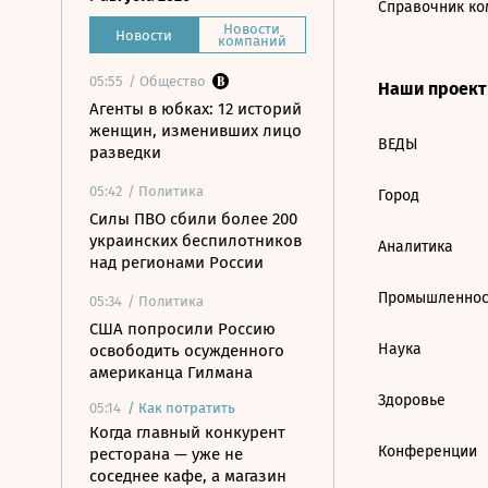
Справочник ко
Новости
Новости
компаний
05:55
/ Общество
Наши проек
Агенты в юбках: 12 историй
женщин, изменивших лицо
ВЕДЫ
разведки
05:42
/ Политика
Город
Силы ПВО сбили более 200
украинских беспилотников
Аналитика
над регионами России
Промышленнос
05:34
/ Политика
США попросили Россию
Наука
освободить осужденного
американца Гилмана
Здоровье
05:14
/
Как потратить
Когда главный конкурент
Конференции
ресторана — уже не
соседнее кафе, а магазин