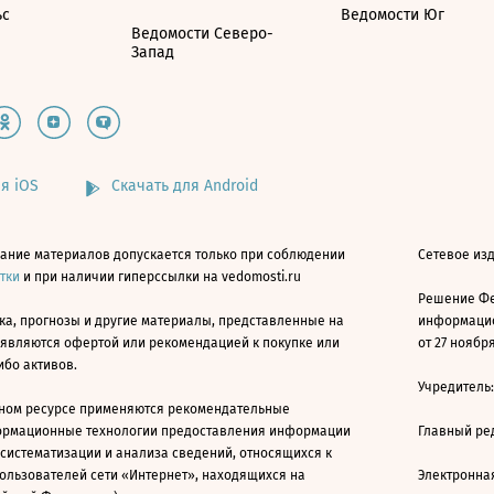
ьс
Ведомости Юг
Ведомости Северо-
Запад
я iOS
Скачать для Android
ание материалов допускается только при соблюдении
Сетевое изд
атки
и при наличии гиперссылки на vedomosti.ru
Решение Фе
ка, прогнозы и другие материалы, представленные на
информацио
 являются офертой или рекомендацией к покупке или
от 27 ноября
ибо активов.
Учредитель
ном ресурсе применяются рекомендательные
ормационные технологии предоставления информации
Главный ре
 систематизации и анализа сведений, относящихся к
ользователей сети «Интернет», находящихся на
Электронна