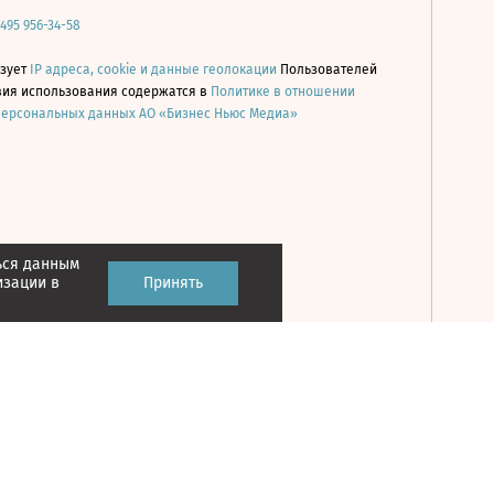
 495 956-34-58
ьзует
IP адреса, cookie и данные геолокации
Пользователей
овия использования содержатся в
Политике в отношении
персональных данных АО «Бизнес Ньюс Медиа»
ься данным
Принять
изации в