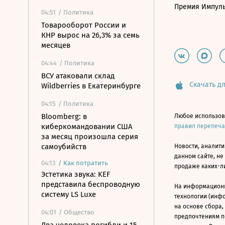
Премия Импул
04:51
/ Политика
Товарооборот России и
КНР вырос на 26,3% за семь
месяцев
04:44
/ Политика
ВСУ атаковали склад
Скачать дл
Wildberries в Екатеринбурге
04:15
/ Политика
Bloomberg: в
Любое использов
киберкомандовании США
правил перепеч
за месяц произошла серия
самоубийств
Новости, аналити
данном сайте, не
04:13
/
Как потратить
продаже каких-л
Эстетика звука: KEF
представила беспроводную
На информацион
систему LS Luxe
технологии (инф
на основе сбора,
04:01
/ Общество
предпочтениям п