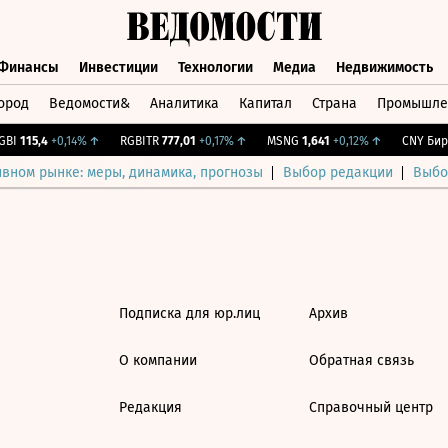
Финансы
Инвестиции
Технологии
Медиа
Недвижимость
ород
Ведомости&
Аналитика
Капитал
Страна
Промышле
а
Финансы
Инвестиции
Технологии
Медиа
Недвижимос
BI
115,4
+0,14%
↑
RGBITR
777,01
+0,17%
↑
MSNG
1,641
+0,12%
↑
CNY Бирж
ивном рынке: меры, динамика, прогнозы
Выбор редакции
Выбо
Подписка для юр.лиц
Архив
О компании
Обратная связь
Редакция
Справочный центр