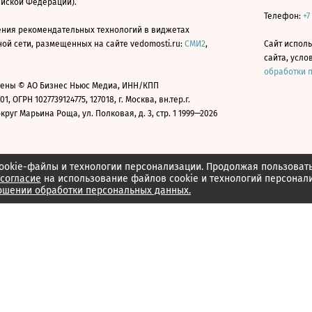
ийской Федерации).
Телефон:
+7
ния рекомендательных технологий в виджетах
й сети, размещенных на сайте vedomosti.ru:
СМИ2
,
Сайт испол
сайта, усл
обработки 
ены © АО Бизнес Ньюс Медиа, ИНН/КПП
01, ОГРН 1027739124775, 127018, г. Москва, вн.тер.г.
уг Марьина Роща, ул. Полковая, д. 3, стр. 1 1999—2026
ookie-файлы и технологии персонализации. Продолжая пользоват
согласие
на использование файлов cookie и технологий персонал
ошении обработки персональных данных.