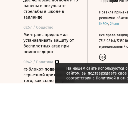
Два человека погибли и 15
территории Росс
ранены в результате
стрельбы в школе в
Правила примене
Таиланде
рекламно-обменно
INFOX
,
24smi
03:57
/ Общество
Минтранс предложил
Все права защищ
устанавливать защиту от
7712108141/7715010
беспилотных атак при
муниципальный окр
ремонте дорог
03:42
/ Политика
На нашем сайте используются c
«Яблоко» подверглось
сайтом, вы подтверждаете свое
серьезной критике после
соответствии с
Политикой в отн
того, как стало вторым в
бюллетене
03:20
/ Политика
Трамп запретил
«родильный туризм» в США
6 августа 2026