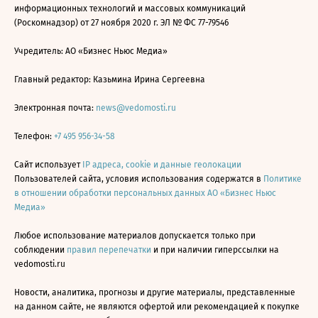
информационных технологий и массовых коммуникаций
(Роскомнадзор) от 27 ноября 2020 г. ЭЛ № ФС 77-79546
Учредитель: АО «Бизнес Ньюс Медиа»
Главный редактор: Казьмина Ирина Сергеевна
Электронная почта:
news@vedomosti.ru
Телефон:
+7 495 956-34-58
Сайт использует
IP адреса, cookie и данные геолокации
Пользователей сайта, условия использования содержатся в
Политике
в отношении обработки персональных данных АО «Бизнес Ньюс
Медиа»
Любое использование материалов допускается только при
соблюдении
правил перепечатки
и при наличии гиперссылки на
vedomosti.ru
Новости, аналитика, прогнозы и другие материалы, представленные
на данном сайте, не являются офертой или рекомендацией к покупке