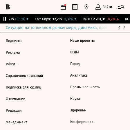
Войти
BI
115,35
+0,15%
↑
CNY Бирж.
12,239
+1,31%
↑
IMOEX
2 281,31
-0,2%
↓
RGB
Ситуация на топливном рынке: меры, динамика, прогнозы
Выб
Наши проекты
Подписка
ВЕДЫ
Реклама
Город
РФРИТ
Аналитика
Справочник компаний
Промышленность
Подписка для юр.лиц
Наука
О компании
Здоровье
Редакция
Конференции
Менеджмент