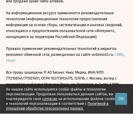
или продаже каких-либо активов.
На информационном ресурсе применяются рекомендательные
технологии (информационные технологии предоставления
информации на основе сбора, систематизации и анализа сведений,
относящихся к предпочтениям пользователей сети «Интернет»,
находящихся на территории Российской Федерации).
Правила применения рекомендательных технологий в виджетах
рекламно-обменной сети, размещенных на сайте vedomosti.ru:
СМИ2
,
24smi
Все права защищены © АО Бизнес Ньюс Медиа, ИНН/КПП
7712108141/771501001, ОГРН 1027739124775, 127018, г. Москва, вн.тер.г.
муниципальный округ Марьина Роща, ул. Полковая, д. 3, стр. 1 1999—
На нашем сайте используются cookie-файлы и технологии
2026
персонализации. Продолжая пользоваться данным сайтом, вы
ОК
подтверждаете свое
согласие
на использование файлов cookie
и технологий персонализации в соответствии с
Политикой в
отношении обработки персональных данных.