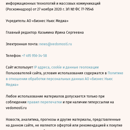
информационных технологий и массовых коммуникаций
(Роскомнадзор) от 27 ноября 2020 г. ЭЛ № ФС 77-79546
Учредитель: АО «Бизнес Ньюс Медиа»
Главный редактор: Казьмина Ирина Сергеевна
Электронная почта:
news@vedomosti.ru
Телефон:
+7 495 956-34-58
Сайт использует
IP адреса, cookie и данные геолокации
Пользователей сайта, условия использования содержатся в
Политике
в отношении обработки персональных данных АО «Бизнес Ньюс
Медиа»
Любое использование материалов допускается только при
соблюдении
правил перепечатки
и при наличии гиперссылки на
vedomosti.ru
Новости, аналитика, прогнозы и другие материалы, представленные
на данном сайте, не являются офертой или рекомендацией к покупке