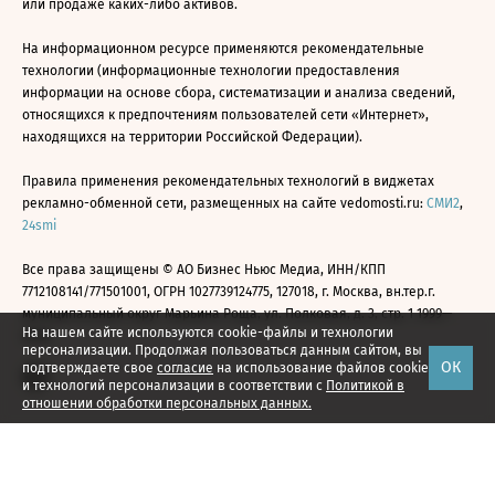
или продаже каких-либо активов.
На информационном ресурсе применяются рекомендательные
технологии (информационные технологии предоставления
информации на основе сбора, систематизации и анализа сведений,
относящихся к предпочтениям пользователей сети «Интернет»,
находящихся на территории Российской Федерации).
Правила применения рекомендательных технологий в виджетах
рекламно-обменной сети, размещенных на сайте vedomosti.ru:
СМИ2
,
24smi
Все права защищены © АО Бизнес Ньюс Медиа, ИНН/КПП
7712108141/771501001, ОГРН 1027739124775, 127018, г. Москва, вн.тер.г.
муниципальный округ Марьина Роща, ул. Полковая, д. 3, стр. 1 1999—
На нашем сайте используются cookie-файлы и технологии
2026
персонализации. Продолжая пользоваться данным сайтом, вы
ОК
подтверждаете свое
согласие
на использование файлов cookie
и технологий персонализации в соответствии с
Политикой в
отношении обработки персональных данных.