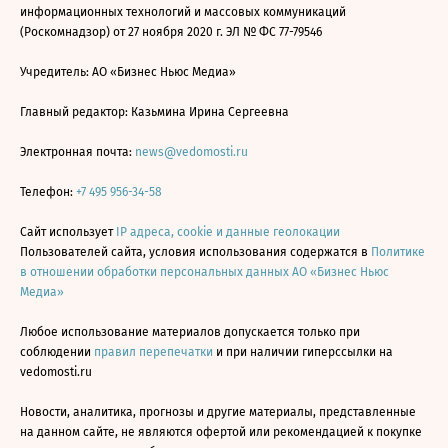
информационных технологий и массовых коммуникаций
(Роскомнадзор) от 27 ноября 2020 г. ЭЛ № ФС 77-79546
Учредитель: АО «Бизнес Ньюс Медиа»
Главный редактор: Казьмина Ирина Сергеевна
Электронная почта:
news@vedomosti.ru
Телефон:
+7 495 956-34-58
Сайт использует
IP адреса, cookie и данные геолокации
Пользователей сайта, условия использования содержатся в
Политике
в отношении обработки персональных данных АО «Бизнес Ньюс
Медиа»
Любое использование материалов допускается только при
соблюдении
правил перепечатки
и при наличии гиперссылки на
vedomosti.ru
Новости, аналитика, прогнозы и другие материалы, представленные
на данном сайте, не являются офертой или рекомендацией к покупке