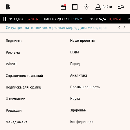
Войти
Y Бирж.
12,182
-0,47%
↓
IMOEX
2 293,32
+0,53%
↑
RTSI
874,57
-0,01%
↓
RG
Ситуация на топливном рынке: меры, динамика, прогнозы
Выб
Наши проекты
Подписка
ВЕДЫ
Реклама
Город
РФРИТ
Аналитика
Справочник компаний
Промышленность
Подписка для юр.лиц
Наука
О компании
Здоровье
Редакция
Конференции
Менеджмент