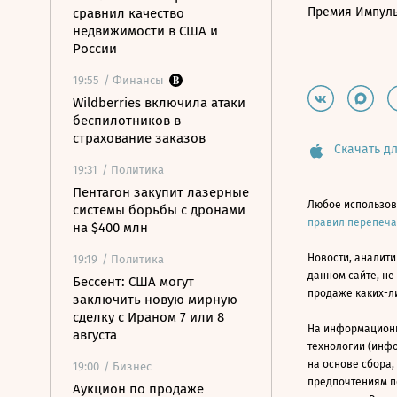
Премия Импул
сравнил качество
недвижимости в США и
России
19:55
/ Финансы
Wildberries включила атаки
беспилотников в
страхование заказов
Скачать дл
19:31
/ Политика
Пентагон закупит лазерные
Любое использов
системы борьбы с дронами
правил перепеч
на $400 млн
Новости, аналити
19:19
/ Политика
данном сайте, не
Бессент: США могут
продаже каких-л
заключить новую мирную
сделку с Ираном 7 или 8
На информацион
августа
технологии (инф
на основе сбора,
19:00
/ Бизнес
предпочтениям п
Аукцион по продаже