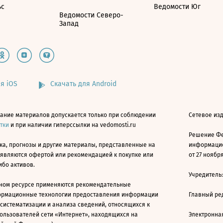
ьс
Ведомости Юг
Ведомости Северо-
Запад
я iOS
Скачать для Android
ание материалов допускается только при соблюдении
Сетевое изд
атки
и при наличии гиперссылки на vedomosti.ru
Решение Фе
ка, прогнозы и другие материалы, представленные на
информацио
 являются офертой или рекомендацией к покупке или
от 27 ноября
ибо активов.
Учредитель
ном ресурсе применяются рекомендательные
ормационные технологии предоставления информации
Главный ре
 систематизации и анализа сведений, относящихся к
ользователей сети «Интернет», находящихся на
Электронна