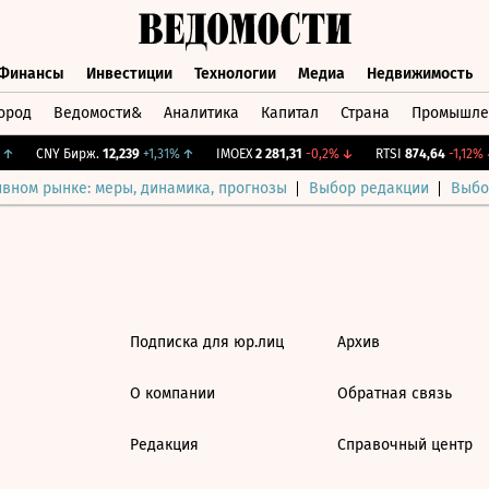
Финансы
Инвестиции
Технологии
Медиа
Недвижимость
ород
Ведомости&
Аналитика
Капитал
Страна
Промышле
а
Финансы
Инвестиции
Технологии
Медиа
Недвижимос
↑
CNY Бирж.
12,239
+1,31%
↑
IMOEX
2 281,31
-0,2%
↓
RTSI
874,64
-1,12%
↓
ивном рынке: меры, динамика, прогнозы
Выбор редакции
Выбо
Подписка для юр.лиц
Архив
О компании
Обратная связь
Редакция
Справочный центр