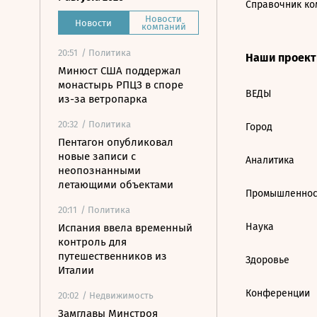
Справочник ко
Новости
Новости
компаний
20:51
/ Политика
Наши проек
Минюст США поддержал
монастырь РПЦЗ в споре
ВЕДЫ
из-за ветропарка
20:32
/ Политика
Город
Пентагон опубликовал
новые записи с
Аналитика
неопознанными
летающими объектами
Промышленнос
20:11
/ Политика
Наука
Испания ввела временный
контроль для
путешественников из
Здоровье
Италии
Конференции
20:02
/ Недвижимость
Замглавы Минстроя