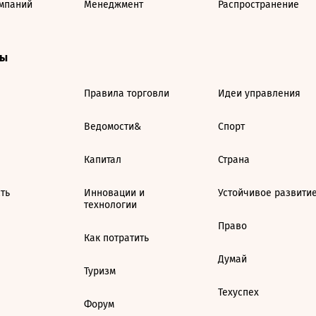
мпаний
Менеджмент
Распространение
ты
Правила торговли
Идеи управления
Ведомости&
Спорт
Капитал
Страна
ть
Инновации и
Устойчивое развити
технологии
Право
Как потратить
Думай
Туризм
Техуспех
Форум