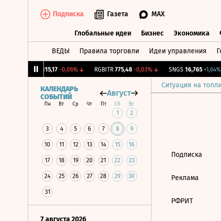
Подписка
Газета
MAX
Глобальные идеи
Бизнес
Экономика
ВЕДЫ
Правила торговли
Идеи управления
Г
Глобальные идеи
Бизнес
Экономик
12%
↓
RGBI
115,17
-0,06%
↓
RGBITR
775,48
-0,03%
↓
SNGS
16,765
+1,64%
Ситуация на топл
КАЛЕНДАРЬ
Август
СОБЫТИЙ
Пн
Вт
Ср
Чт
Пт
Сб
Вс
1
2
3
4
5
6
7
8
9
10
11
12
13
14
15
16
Подписка
17
18
19
20
21
22
23
24
25
26
27
28
29
30
Реклама
31
РФРИТ
7 августа 2026