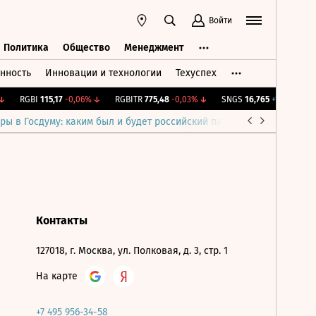
Войти
Политика
Общество
Менеджмент
нность
Инновации и технологии
Техуспех
ть
Политика
Общество
Менеджмент
RGBI
115,17
-0,06%
↓
RGBITR
775,48
-0,03%
↓
SNGS
16,765
+1,64%
↑
ры в Госдуму: каким был и будет российский парламент
Война н
Контакты
127018, г. Москва, ул. Полковая, д. 3, стр. 1
На карте
+7 495 956-34-58