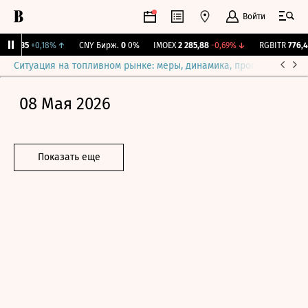
Войти
115,35
+0,18%
↑
CNY Бирж.
0
0%
IMOEX
2 285,88
-0,69%
↓
RGBITR
776,42
Ситуация на топливном рынке: меры, динамика, прогнозы
Выб
08 Мая 2026
Показать еще