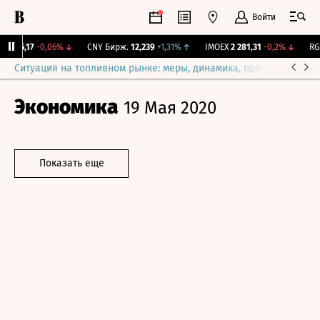
Войти
I
115,17
-0,06%
↓
CNY Бирж.
12,239
+1,31%
↑
IMOEX
2 281,31
-0,2%
↓
RGB
Ситуация на топливном рынке: меры, динамика, прогнозы
Выб
Экономика
19 Мая 2020
Показать еще