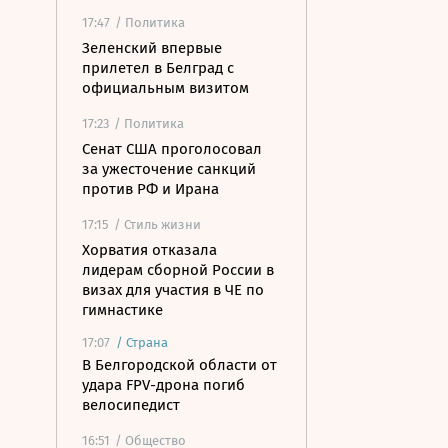
17:47
/ Политика
Зеленский впервые
прилетел в Белград с
официальным визитом
17:23
/ Политика
Сенат США проголосовал
за ужесточение санкций
против РФ и Ирана
17:15
/ Стиль жизни
Хорватия отказала
лидерам сборной России в
визах для участия в ЧЕ по
гимнастике
17:07
/
Страна
В Белгородской области от
удара FPV-дрона погиб
велосипедист
16:51
/ Общество