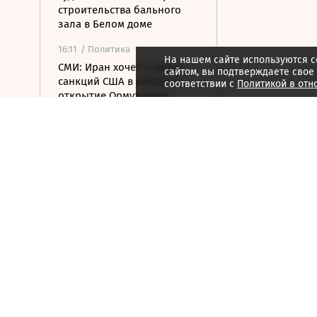
строительства бального
зала в Белом доме
16:11
/ Политика
На нашем сайте используются c
СМИ: Иран хочет отмены
сайтом, вы подтверждаете свое
санкций США в обмен на
соответствии с
Политикой в отн
открытие Ормузского
пролива
16:04
/ Политика
Транспортный коллапс
парализовал сухопутные
границы Украины
15:59
/ Бизнес
Власти Удмуртии хотят
вернуть сертификат
эксплуатанта «Ижавиа» к
ноябрю
15:57
/ Политика
Посольство РФ назвало