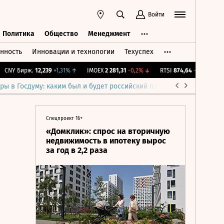
Войти
Политика
Общество
Менеджмент
нность
Инновации и технологии
Техуспех
ть
Политика
Общество
Менеджмент
NY Бирж.
12,239
+1,31%
↑
IMOEX
2 281,31
-0,2%
↓
RTSI
874,64
-1,12%
↓
RG
ры в Госдуму: каким был и будет российский парламент
Война н
Спецпроект 16+
«Домклик»: спрос на вторичную
недвижимость в ипотеку вырос
за год в 2,2 раза