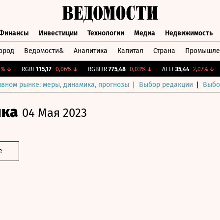
Финансы
Инвестиции
Технологии
Медиа
Недвижимость
ород
Ведомости&
Аналитика
Капитал
Страна
Промышле
а
Финансы
Инвестиции
Технологии
Медиа
Недвижимос
↓
RGBI
115,17
-0,06%
↓
RGBITR
775,48
-0,03%
↓
AFLT
35,44
-2,07%
↓
C
ивном рынке: меры, динамика, прогнозы
Выбор редакции
Выбо
ика
04 Мая 2023
е