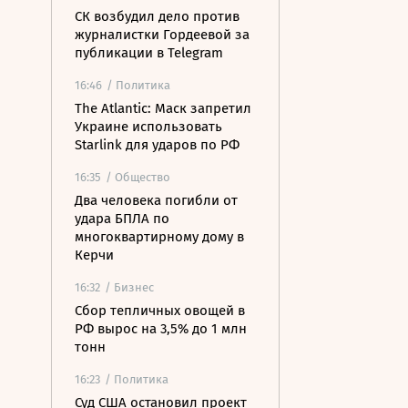
СК возбудил дело против
журналистки Гордеевой за
публикации в Telegram
16:46
/ Политика
The Atlantic: Маск запретил
Украине использовать
Starlink для ударов по РФ
16:35
/ Общество
Два человека погибли от
удара БПЛА по
многоквартирному дому в
Керчи
16:32
/ Бизнес
Сбор тепличных овощей в
РФ вырос на 3,5% до 1 млн
тонн
16:23
/ Политика
Суд США остановил проект