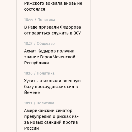
Рижского вокзала вновь не
состоялся
18:44
/ Политика
В Раде призвали Федорова
отправиться служить в ВСУ
18:27
/ Общество
Ахмат Кадыров получил
звание Героя Чеченской
Республики
18:16
/ Политика
Хуситы атаковали военную
базу просаудовских сил в
Йемене
18:11
/ Политика
Американский сенатор
предупредил о рисках из-
за новых санкций против
России