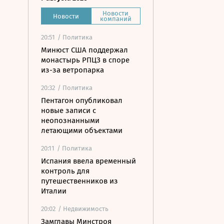
Новости
Новости
компаний
20:51
/ Политика
Минюст США поддержал
монастырь РПЦЗ в споре
из-за ветропарка
20:32
/ Политика
Пентагон опубликовал
новые записи с
неопознанными
летающими объектами
20:11
/ Политика
Испания ввела временный
контроль для
путешественников из
Италии
20:02
/ Недвижимость
Замглавы Минстроя