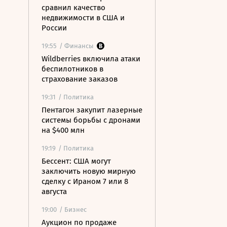
сравнил качество
недвижимости в США и
России
19:55
/ Финансы
Wildberries включила атаки
беспилотников в
страхование заказов
19:31
/ Политика
Пентагон закупит лазерные
системы борьбы с дронами
на $400 млн
19:19
/ Политика
Бессент: США могут
заключить новую мирную
сделку с Ираном 7 или 8
августа
19:00
/ Бизнес
Аукцион по продаже