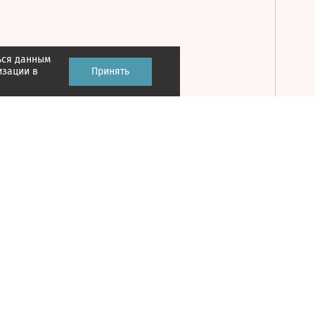
ься данным
Принять
изации в