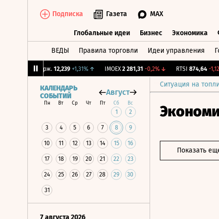
Подписка
Газета
MAX
Глобальные идеи
Бизнес
Экономика
ВЕДЫ
Правила торговли
Идеи управления
Г
Глобальные идеи
Бизнес
Экономик
↓
CNY Бирж.
12,239
+1,31%
↑
IMOEX
2 281,31
-0,2%
↓
RTSI
874,64
-1,12%
Ситуация на топл
КАЛЕНДАРЬ
Август
СОБЫТИЙ
Пн
Вт
Ср
Чт
Пт
Сб
Вс
Эконом
1
2
3
4
5
6
7
8
9
10
11
12
13
14
15
16
Показать ещ
17
18
19
20
21
22
23
24
25
26
27
28
29
30
31
7 августа 2026