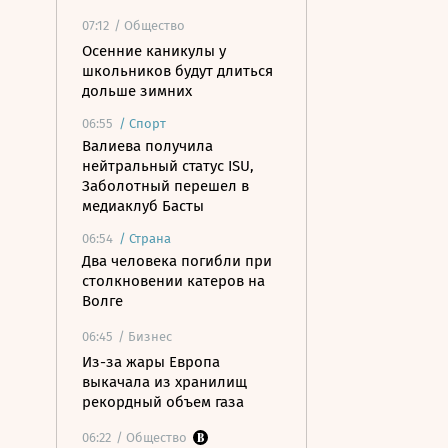
07:12
/ Общество
Осенние каникулы у
школьников будут длиться
дольше зимних
06:55
/
Спорт
Валиева получила
нейтральный статус ISU,
Заболотный перешел в
медиаклуб Басты
06:54
/
Страна
Два человека погибли при
столкновении катеров на
Волге
06:45
/ Бизнес
Из-за жары Европа
выкачала из хранилищ
рекордный объем газа
06:22
/ Общество