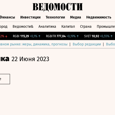
Финансы
Инвестиции
Технологии
Медиа
Недвижимость
ород
Ведомости&
Аналитика
Капитал
Страна
Промышле
а
Финансы
Инвестиции
Технологии
Медиа
Недвижимос
↓
RGBI
115,29
+0,1%
↑
RGBITR
777,04
+0,19%
↑
SVET
10,92
+0,55%
↑
C
ивном рынке: меры, динамика, прогнозы
Выбор редакции
Выбо
ика
22 Июня 2023
е