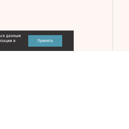
ься данным
Принять
изации в