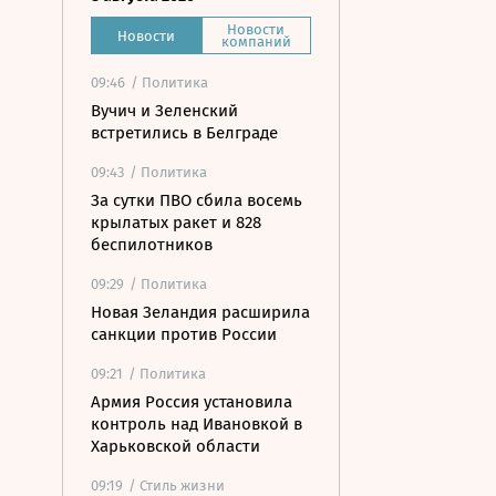
Новости
Новости
компаний
09:46
/ Политика
Вучич и Зеленский
встретились в Белграде
09:43
/ Политика
За сутки ПВО сбила восемь
крылатых ракет и 828
беспилотников
09:29
/ Политика
Новая Зеландия расширила
санкции против России
09:21
/ Политика
Армия Россия установила
контроль над Ивановкой в
Харьковской области
09:19
/ Стиль жизни