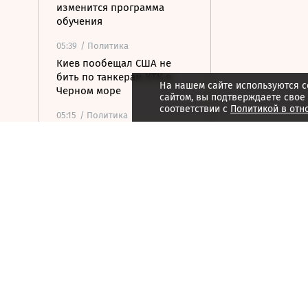
изменится программа
обучения
05:39
/ Политика
Киев пообещал США не
бить по танкерам КТК в
На нашем сайте используются c
Черном море
сайтом, вы подтверждаете свое
соответствии с
Политикой в отн
05:15
/ Политика
ВС РФ ударили по
военному заводу и складу
топлива в Киеве
04:48
/ Политика
На подлете к Москве
уничтожены еще шесть
БПЛА
04:32
/ Общество
С царским размахом: от
пушки до бомбы