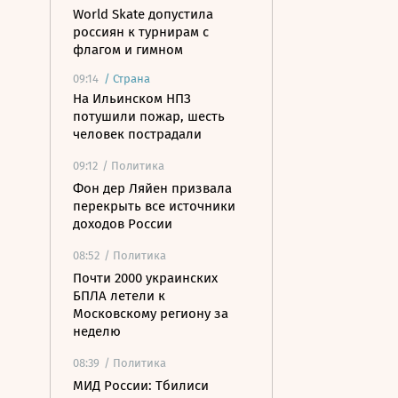
World Skate допустила
россиян к турнирам с
флагом и гимном
09:14
/
Страна
На Ильинском НПЗ
потушили пожар, шесть
человек пострадали
09:12
/ Политика
Фон дер Ляйен призвала
перекрыть все источники
доходов России
08:52
/ Политика
Почти 2000 украинских
БПЛА летели к
Московскому региону за
неделю
08:39
/ Политика
МИД России: Тбилиси