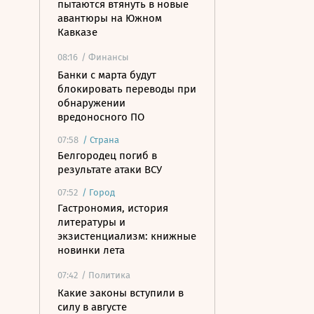
пытаются втянуть в новые
авантюры на Южном
Кавказе
08:16
/ Финансы
Банки с марта будут
блокировать переводы при
обнаружении
вредоносного ПО
07:58
/
Страна
Белгородец погиб в
результате атаки ВСУ
07:52
/
Город
Гастрономия, история
литературы и
экзистенциализм: книжные
новинки лета
07:42
/ Политика
Какие законы вступили в
силу в августе