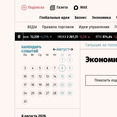
Подписка
Газета
MAX
Глобальные идеи
Бизнес
Экономика
ВЕДЫ
Правила торговли
Идеи управления
Г
Глобальные идеи
Бизнес
Экономик
%
↑
CNY Бирж.
12,239
+1,31%
↑
IMOEX
2 281,31
-0,2%
↓
RTSI
874,64
-1,12%
Ситуация на топл
КАЛЕНДАРЬ
Август
СОБЫТИЙ
Пн
Вт
Ср
Чт
Пт
Сб
Вс
Эконом
1
2
3
4
5
6
7
8
9
10
11
12
13
14
15
16
Показать ещ
17
18
19
20
21
22
23
24
25
26
27
28
29
30
31
8 августа 2026