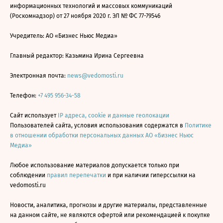
информационных технологий и массовых коммуникаций
(Роскомнадзор) от 27 ноября 2020 г. ЭЛ № ФС 77-79546
Учредитель: АО «Бизнес Ньюс Медиа»
Главный редактор: Казьмина Ирина Сергеевна
Электронная почта:
news@vedomosti.ru
Телефон:
+7 495 956-34-58
Сайт использует
IP адреса, cookie и данные геолокации
Пользователей сайта, условия использования содержатся в
Политике
в отношении обработки персональных данных АО «Бизнес Ньюс
Медиа»
Любое использование материалов допускается только при
соблюдении
правил перепечатки
и при наличии гиперссылки на
vedomosti.ru
Новости, аналитика, прогнозы и другие материалы, представленные
на данном сайте, не являются офертой или рекомендацией к покупке