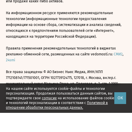
или продаже каких-либо активов.
На информационном ресурсе применяются рекомендательные
технологии (информационные технологии предоставления
информации на основе сбора, систематизации и анализа сведений,
относящихся к предпочтениям пользователей сети «Интернет»,
находящихся на территории Российской Федерации).
Правила применения рекомендательных технологий в виджетах
рекламно-обменной сети, размещенных на сайте vedomosti.ru:
СМИ2
,
24smi
Все права защищены © АО Бизнес Ньюс Медиа, ИНН/КПП
7712108141/771501001, ОГРН 1027739124775, 127018, г. Москва, вн.тер.г.
муниципальный округ Марьина Роща, ул. Полковая, д. 3, стр. 1 1999—
На нашем сайте используются cookie-файлы и технологии
2026
персонализации. Продолжая пользоваться данным сайтом, вы
ОК
подтверждаете свое
согласие
на использование файлов cookie
и технологий персонализации в соответствии с
Политикой в
отношении обработки персональных данных.