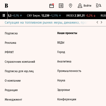
Войти
BI
115,3
+0,1%
↑
CNY Бирж.
12,239
+1,31%
↑
IMOEX
2 281,31
-0,2%
↓
RGBI
Ситуация на топливном рынке: меры, динамика, прогнозы
Выб
Наши проекты
Подписка
ВЕДЫ
Реклама
Город
РФРИТ
Аналитика
Справочник компаний
Промышленность
Подписка для юр.лиц
Наука
О компании
Здоровье
Редакция
Конференции
Менеджмент