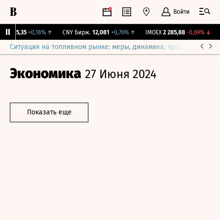
Войти
BI
115,35
+0,18%
↑
CNY Бирж.
12,081
+0,76%
↑
IMOEX
2 285,88
-0,69%
↓
R
Ситуация на топливном рынке: меры, динамика, прогнозы
Выб
Экономика
27 Июня 2024
Показать еще