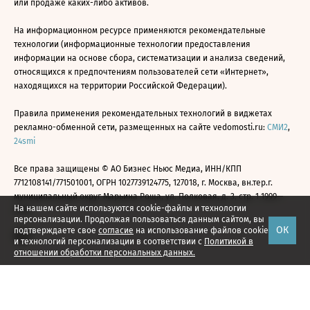
или продаже каких-либо активов.
На информационном ресурсе применяются рекомендательные
технологии (информационные технологии предоставления
информации на основе сбора, систематизации и анализа сведений,
относящихся к предпочтениям пользователей сети «Интернет»,
находящихся на территории Российской Федерации).
Правила применения рекомендательных технологий в виджетах
рекламно-обменной сети, размещенных на сайте vedomosti.ru:
СМИ2
,
24smi
Все права защищены © АО Бизнес Ньюс Медиа, ИНН/КПП
7712108141/771501001, ОГРН 1027739124775, 127018, г. Москва, вн.тер.г.
муниципальный округ Марьина Роща, ул. Полковая, д. 3, стр. 1 1999—
На нашем сайте используются cookie-файлы и технологии
2026
персонализации. Продолжая пользоваться данным сайтом, вы
ОК
подтверждаете свое
согласие
на использование файлов cookie
и технологий персонализации в соответствии с
Политикой в
отношении обработки персональных данных.