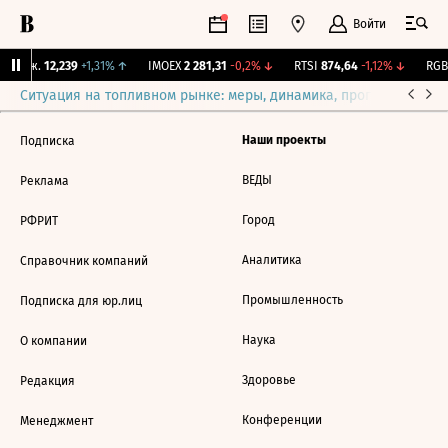
Войти
 Бирж.
12,239
+1,31%
↑
IMOEX
2 281,31
-0,2%
↓
RTSI
874,64
-1,12%
↓
RGBI
Ситуация на топливном рынке: меры, динамика, прогнозы
Выб
Наши проекты
Подписка
ВЕДЫ
Реклама
Город
РФРИТ
Аналитика
Справочник компаний
Промышленность
Подписка для юр.лиц
Наука
О компании
Здоровье
Редакция
Конференции
Менеджмент