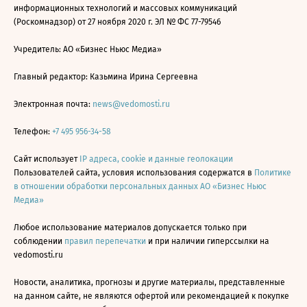
информационных технологий и массовых коммуникаций
(Роскомнадзор) от 27 ноября 2020 г. ЭЛ № ФС 77-79546
Учредитель: АО «Бизнес Ньюс Медиа»
Главный редактор: Казьмина Ирина Сергеевна
Электронная почта:
news@vedomosti.ru
Телефон:
+7 495 956-34-58
Сайт использует
IP адреса, cookie и данные геолокации
Пользователей сайта, условия использования содержатся в
Политике
в отношении обработки персональных данных АО «Бизнес Ньюс
Медиа»
Любое использование материалов допускается только при
соблюдении
правил перепечатки
и при наличии гиперссылки на
vedomosti.ru
Новости, аналитика, прогнозы и другие материалы, представленные
на данном сайте, не являются офертой или рекомендацией к покупке