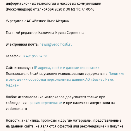
информационных технологий и массовых коммуникаций
(Роскомнадзор) от 27 ноября 2020 г. ЭЛ № ФС 77-79546
Учредитель: АО «Бизнес Ньюс Медиа»
Главный редактор: Казьмина Ирина Сергеевна
Электронная почта:
news@vedomosti.ru
Телефон:
+7 495 956-34-58
Сайт использует
IP адреса, cookie и данные геолокации
Пользователей сайта, условия использования содержатся в
Политике
в отношении обработки персональных данных АО «Бизнес Ньюс
Медиа»
Любое использование материалов допускается только при
соблюдении
правил перепечатки
и при наличии гиперссылки на
vedomosti.ru
Новости, аналитика, прогнозы и другие материалы, представленные
на данном сайте, не являются офертой или рекомендацией к покупке