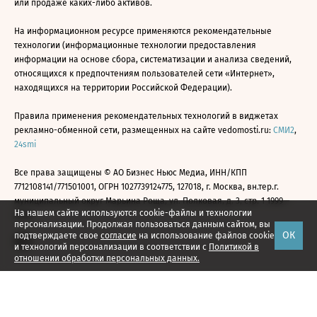
или продаже каких-либо активов.
На информационном ресурсе применяются рекомендательные
технологии (информационные технологии предоставления
информации на основе сбора, систематизации и анализа сведений,
относящихся к предпочтениям пользователей сети «Интернет»,
находящихся на территории Российской Федерации).
Правила применения рекомендательных технологий в виджетах
рекламно-обменной сети, размещенных на сайте vedomosti.ru:
СМИ2
,
24smi
Все права защищены © АО Бизнес Ньюс Медиа, ИНН/КПП
7712108141/771501001, ОГРН 1027739124775, 127018, г. Москва, вн.тер.г.
муниципальный округ Марьина Роща, ул. Полковая, д. 3, стр. 1 1999—
На нашем сайте используются cookie-файлы и технологии
2026
персонализации. Продолжая пользоваться данным сайтом, вы
ОК
подтверждаете свое
согласие
на использование файлов cookie
и технологий персонализации в соответствии с
Политикой в
отношении обработки персональных данных.