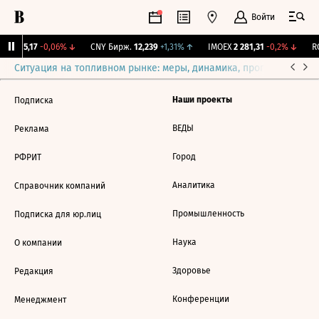
Войти
BI
115,17
-0,06%
↓
CNY Бирж.
12,239
+1,31%
↑
IMOEX
2 281,31
-0,2%
↓
RG
Ситуация на топливном рынке: меры, динамика, прогнозы
Выб
Наши проекты
Подписка
ВЕДЫ
Реклама
Город
РФРИТ
Аналитика
Справочник компаний
Промышленность
Подписка для юр.лиц
Наука
О компании
Здоровье
Редакция
Конференции
Менеджмент