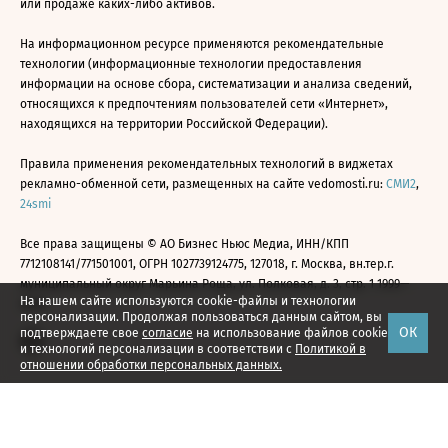
или продаже каких-либо активов.
На информационном ресурсе применяются рекомендательные
технологии (информационные технологии предоставления
информации на основе сбора, систематизации и анализа сведений,
относящихся к предпочтениям пользователей сети «Интернет»,
находящихся на территории Российской Федерации).
Правила применения рекомендательных технологий в виджетах
рекламно-обменной сети, размещенных на сайте vedomosti.ru:
СМИ2
,
24smi
Все права защищены © АО Бизнес Ньюс Медиа, ИНН/КПП
7712108141/771501001, ОГРН 1027739124775, 127018, г. Москва, вн.тер.г.
муниципальный округ Марьина Роща, ул. Полковая, д. 3, стр. 1 1999—
На нашем сайте используются cookie-файлы и технологии
2026
персонализации. Продолжая пользоваться данным сайтом, вы
ОК
подтверждаете свое
согласие
на использование файлов cookie
и технологий персонализации в соответствии с
Политикой в
отношении обработки персональных данных.