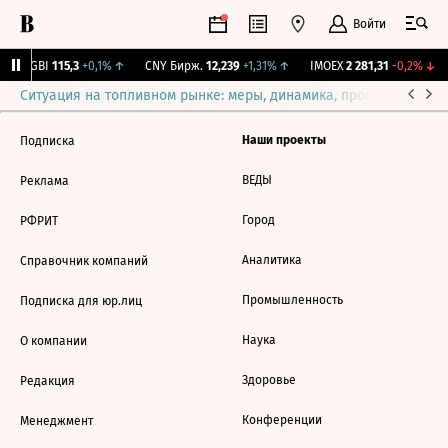
Войти
RGBI
115,3
+0,1%
↑
CNY Бирж.
12,239
+1,31%
↑
IMOEX
2 281,31
-0,2%
↓
Ситуация на топливном рынке: меры, динамика, прогнозы
Выб
Наши проекты
Подписка
ВЕДЫ
Реклама
Город
РФРИТ
Аналитика
Справочник компаний
Промышленность
Подписка для юр.лиц
Наука
О компании
Здоровье
Редакция
Конференции
Менеджмент