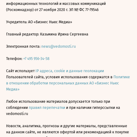
информационных технологий и массовых коммуникаций
(Роскомнадзор) от 27 ноября 2020 г. ЭЛ № ФС 77-79546
Учредитель: АО «Бизнес Ньюс Медиа»
Главный редактор: Казьмина Ирина Сергеевна
Электронная почта:
news@vedomosti.ru
Телефон:
+7 495 956-34-58
Сайт использует
IP адреса, cookie и данные геолокации
Пользователей сайта, условия использования содержатся в
Политике
в отношении обработки персональных данных АО «Бизнес Ньюс
Медиа»
Любое использование материалов допускается только при
соблюдении
правил перепечатки
и при наличии гиперссылки на
vedomosti.ru
Новости, аналитика, прогнозы и другие материалы, представленные
на данном сайте, не являются офертой или рекомендацией к покупке