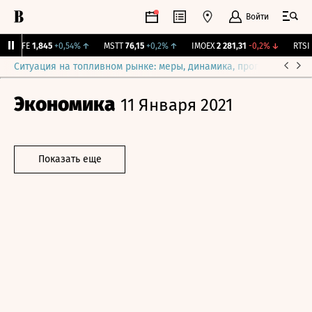
Войти
LIFE
1,845
+0,54%
↑
MSTT
76,15
+0,2%
↑
IMOEX
2 281,31
-0,2%
↓
RTSI
8
Ситуация на топливном рынке: меры, динамика, прогнозы
Выб
Экономика
11 Января 2021
Показать еще