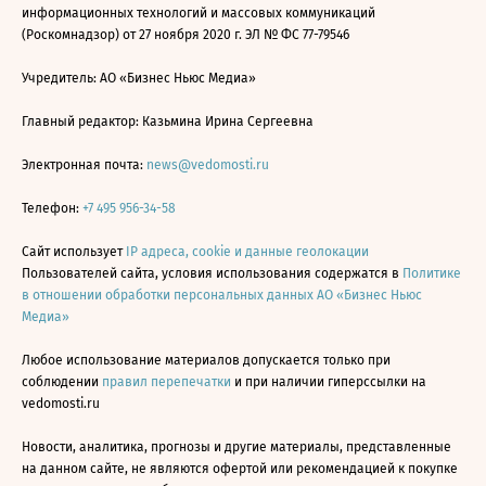
информационных технологий и массовых коммуникаций
(Роскомнадзор) от 27 ноября 2020 г. ЭЛ № ФС 77-79546
Учредитель: АО «Бизнес Ньюс Медиа»
Главный редактор: Казьмина Ирина Сергеевна
Электронная почта:
news@vedomosti.ru
Телефон:
+7 495 956-34-58
Сайт использует
IP адреса, cookie и данные геолокации
Пользователей сайта, условия использования содержатся в
Политике
в отношении обработки персональных данных АО «Бизнес Ньюс
Медиа»
Любое использование материалов допускается только при
соблюдении
правил перепечатки
и при наличии гиперссылки на
vedomosti.ru
Новости, аналитика, прогнозы и другие материалы, представленные
на данном сайте, не являются офертой или рекомендацией к покупке