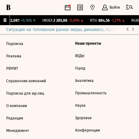
Войти
ирж.
12,081
+0,76%
↑
IMOEX
2 285,88
-0,69%
↓
RTSI
884,56
-1,27%
↓
RGBI
Ситуация на топливном рынке: меры, динамика, прогнозы
Выб
Наши проекты
Подписка
ВЕДЫ
Реклама
Город
РФРИТ
Аналитика
Справочник компаний
Промышленность
Подписка для юр.лиц
Наука
О компании
Здоровье
Редакция
Конференции
Менеджмент