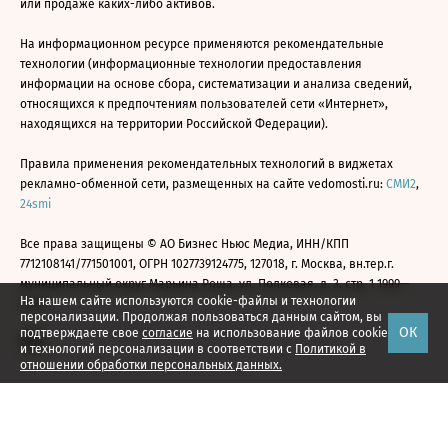
или продаже каких-либо активов.
На информационном ресурсе применяются рекомендательные
технологии (информационные технологии предоставления
информации на основе сбора, систематизации и анализа сведений,
относящихся к предпочтениям пользователей сети «Интернет»,
находящихся на территории Российской Федерации).
Правила применения рекомендательных технологий в виджетах
рекламно-обменной сети, размещенных на сайте vedomosti.ru:
СМИ2
,
24smi
Все права защищены © АО Бизнес Ньюс Медиа, ИНН/КПП
7712108141/771501001, ОГРН 1027739124775, 127018, г. Москва, вн.тер.г.
муниципальный округ Марьина Роща, ул. Полковая, д. 3, стр. 1 1999—
На нашем сайте используются cookie-файлы и технологии
2026
персонализации. Продолжая пользоваться данным сайтом, вы
ОК
подтверждаете свое
согласие
на использование файлов cookie
и технологий персонализации в соответствии с
Политикой в
отношении обработки персональных данных.