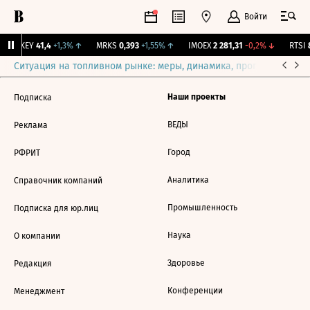
Войти
OKEY
41,4
+1,3%
↑
MRKS
0,393
+1,55%
↑
IMOEX
2 281,31
-0,2%
↓
RTSI
8
Ситуация на топливном рынке: меры, динамика, прогнозы
Выб
Наши проекты
Подписка
ВЕДЫ
Реклама
Город
РФРИТ
Аналитика
Справочник компаний
Промышленность
Подписка для юр.лиц
Наука
О компании
Здоровье
Редакция
Конференции
Менеджмент