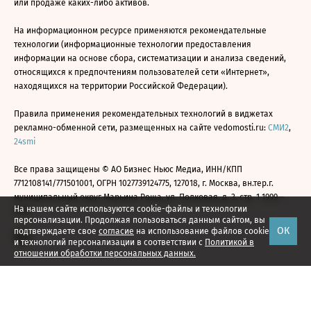
или продаже каких-либо активов.
На информационном ресурсе применяются рекомендательные
технологии (информационные технологии предоставления
информации на основе сбора, систематизации и анализа сведений,
относящихся к предпочтениям пользователей сети «Интернет»,
находящихся на территории Российской Федерации).
Правила применения рекомендательных технологий в виджетах
рекламно-обменной сети, размещенных на сайте vedomosti.ru:
СМИ2
,
24smi
Все права защищены © АО Бизнес Ньюс Медиа, ИНН/КПП
7712108141/771501001, ОГРН 1027739124775, 127018, г. Москва, вн.тер.г.
муниципальный округ Марьина Роща, ул. Полковая, д. 3, стр. 1 1999—
На нашем сайте используются cookie-файлы и технологии
2026
персонализации. Продолжая пользоваться данным сайтом, вы
ОК
подтверждаете свое
согласие
на использование файлов cookie
и технологий персонализации в соответствии с
Политикой в
отношении обработки персональных данных.