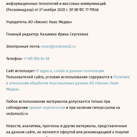
информационных технологий и массовых коммуникаций
(Роскомнадзор) от 27 ноября 2020 г. ЭЛ № ФС 77-79546
Учредитель: АО «Бизнес Ньюс Медиа»
Главный редактор: Казьмина Ирина Сергеевна
Электронная почта:
news@vedomosti.ru
Телефон:
+7 495 956-34-58
Сайт использует
IP адреса, cookie и данные геолокации
Пользователей сайта, условия использования содержатся в
Политике
в отношении обработки персональных данных АО «Бизнес Ньюс
Медиа»
Любое использование материалов допускается только при
соблюдении
правил перепечатки
и при наличии гиперссылки на
vedomosti.ru
Новости, аналитика, прогнозы и другие материалы, представленные
на данном сайте, не являются офертой или рекомендацией к покупке