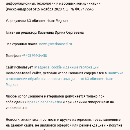
информационных технологий и массовых коммуникаций
(Роскомнадзор) от 27 ноября 2020 г. ЭЛ № ФС 77-79546
Учредитель: АО «Бизнес Ньюс Медиа»
Главный редактор: Казьмина Ирина Сергеевна
Электронная почта:
news@vedomosti.ru
Телефон:
+7 495 956-34-58
Сайт использует
IP адреса, cookie и данные геолокации
Пользователей сайта, условия использования содержатся в
Политике
в отношении обработки персональных данных АО «Бизнес Ньюс
Медиа»
Любое использование материалов допускается только при
соблюдении
правил перепечатки
и при наличии гиперссылки на
vedomosti.ru
Новости, аналитика, прогнозы и другие материалы, представленные
на данном сайте, не являются офертой или рекомендацией к покупке