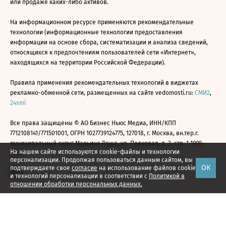
или продаже каких-либо активов.
На информационном ресурсе применяются рекомендательные
технологии (информационные технологии предоставления
информации на основе сбора, систематизации и анализа сведений,
относящихся к предпочтениям пользователей сети «Интернет»,
находящихся на территории Российской Федерации).
Правила применения рекомендательных технологий в виджетах
рекламно-обменной сети, размещенных на сайте vedomosti.ru:
СМИ2
,
24smi
Все права защищены © АО Бизнес Ньюс Медиа, ИНН/КПП
7712108141/771501001, ОГРН 1027739124775, 127018, г. Москва, вн.тер.г.
муниципальный округ Марьина Роща, ул. Полковая, д. 3, стр. 1 1999—
На нашем сайте используются cookie-файлы и технологии
2026
персонализации. Продолжая пользоваться данным сайтом, вы
ОК
подтверждаете свое
согласие
на использование файлов cookie
и технологий персонализации в соответствии с
Политикой в
отношении обработки персональных данных.