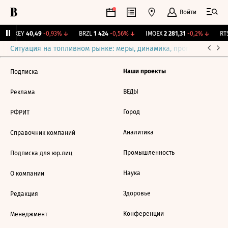
Войти
OKEY
40,49
-0,93%
↓
BRZL
1 424
-0,56%
↓
IMOEX
2 281,31
-0,2%
↓
RTS
Ситуация на топливном рынке: меры, динамика, прогнозы
Выб
Наши проекты
Подписка
ВЕДЫ
Реклама
Город
РФРИТ
Аналитика
Справочник компаний
Промышленность
Подписка для юр.лиц
Наука
О компании
Здоровье
Редакция
Конференции
Менеджмент