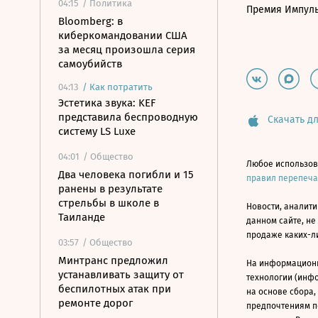
04:15
/ Политика
Премия Импул
Bloomberg: в
киберкомандовании США
за месяц произошла серия
самоубийств
04:13
/
Как потратить
Эстетика звука: KEF
представила беспроводную
Скачать дл
систему LS Luxe
04:01
/ Общество
Любое использов
Два человека погибли и 15
правил перепеч
ранены в результате
стрельбы в школе в
Новости, аналити
Таиланде
данном сайте, не
продаже каких-л
03:57
/ Общество
Минтранс предложил
На информацион
устанавливать защиту от
технологии (инф
беспилотных атак при
на основе сбора,
ремонте дорог
предпочтениям п