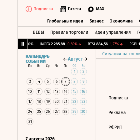
Подписка
Газета
MAX
Глобальные идеи
Бизнес
Экономика
ВЕДЫ
Правила торговли
Идеи управления
Г
Глобальные идеи
Бизнес
Экономик
CNY Бирж.
0
0%
IMOEX
2 285,88
-0,69%
↓
RTSI
884,56
-1,27%
↓
RGBI
11
Ситуация на топл
КАЛЕНДАРЬ
Август
СОБЫТИЙ
Пн
Вт
Ср
Чт
Пт
Сб
Вс
1
2
3
4
5
6
7
8
9
10
11
12
13
14
15
16
Подписка
17
18
19
20
21
22
23
24
25
26
27
28
29
30
Реклама
31
РФРИТ
7 августа 2026