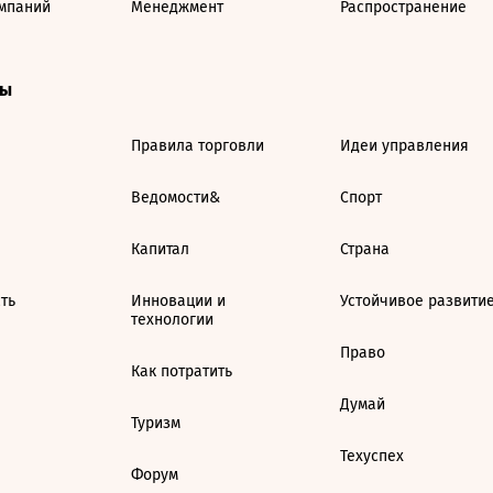
мпаний
Менеджмент
Распространение
ты
Правила торговли
Идеи управления
Ведомости&
Спорт
Капитал
Страна
ть
Инновации и
Устойчивое развити
технологии
Право
Как потратить
Думай
Туризм
Техуспех
Форум