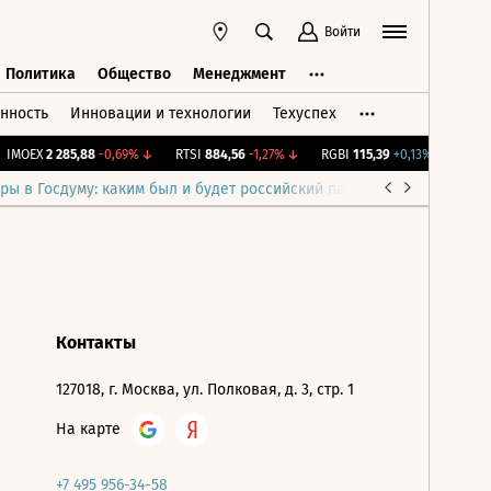
Войти
Политика
Общество
Менеджмент
нность
Инновации и технологии
Техуспех
ть
Политика
Общество
Менеджмент
IMOEX
2 285,88
-0,69%
↓
RTSI
884,56
-1,27%
↓
RGBI
115,39
+0,13%
↑
RGBI
ры в Госдуму: каким был и будет российский парламент
Война н
Контакты
127018, г. Москва, ул. Полковая, д. 3, стр. 1
На карте
+7 495 956-34-58