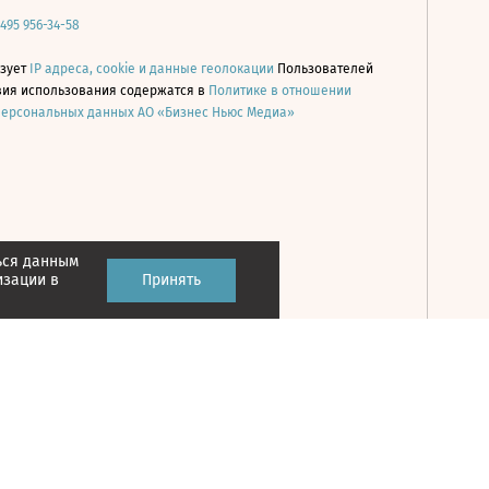
 495 956-34-58
ьзует
IP адреса, cookie и данные геолокации
Пользователей
овия использования содержатся в
Политике в отношении
персональных данных АО «Бизнес Ньюс Медиа»
ься данным
Принять
изации в