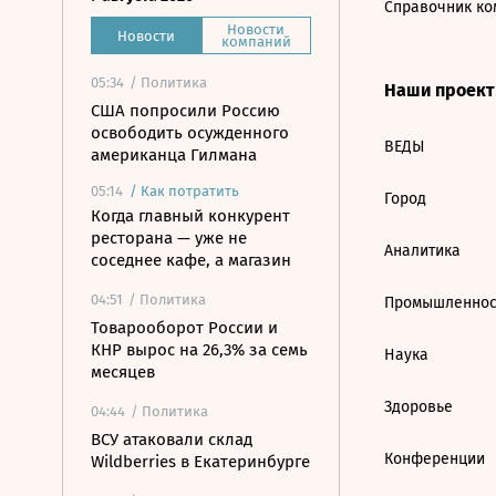
Справочник ко
Новости
Новости
компаний
05:34
/ Политика
Наши проек
США попросили Россию
освободить осужденного
ВЕДЫ
американца Гилмана
05:14
/
Как потратить
Город
Когда главный конкурент
ресторана — уже не
Аналитика
соседнее кафе, а магазин
04:51
/ Политика
Промышленнос
Товарооборот России и
КНР вырос на 26,3% за семь
Наука
месяцев
Здоровье
04:44
/ Политика
ВСУ атаковали склад
Конференции
Wildberries в Екатеринбурге