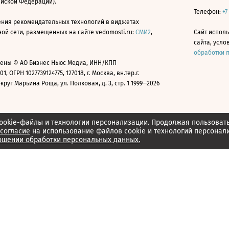
ийской Федерации).
Телефон:
+7
ния рекомендательных технологий в виджетах
й сети, размещенных на сайте vedomosti.ru:
СМИ2
,
Сайт испол
сайта, усл
обработки 
ены © АО Бизнес Ньюс Медиа, ИНН/КПП
01, ОГРН 1027739124775, 127018, г. Москва, вн.тер.г.
уг Марьина Роща, ул. Полковая, д. 3, стр. 1 1999—2026
ookie-файлы и технологии персонализации. Продолжая пользоват
согласие
на использование файлов cookie и технологий персонал
ошении обработки персональных данных.