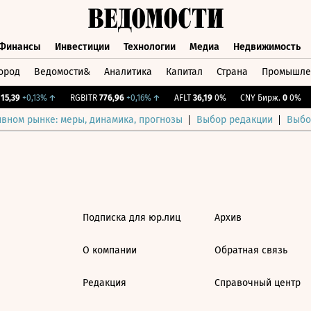
Финансы
Инвестиции
Технологии
Медиа
Недвижимость
ород
Ведомости&
Аналитика
Капитал
Страна
Промышле
а
Финансы
Инвестиции
Технологии
Медиа
Недвижимос
5,39
+0,13%
↑
RGBITR
776,96
+0,16%
↑
AFLT
36,19
0%
CNY Бирж.
0
0%
ивном рынке: меры, динамика, прогнозы
Выбор редакции
Выбо
Подписка для юр.лиц
Архив
О компании
Обратная связь
Редакция
Справочный центр