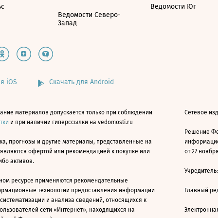
ьс
Ведомости Юг
Ведомости Северо-
Запад
я iOS
Скачать для Android
ание материалов допускается только при соблюдении
Сетевое изд
атки
и при наличии гиперссылки на vedomosti.ru
Решение Фе
ка, прогнозы и другие материалы, представленные на
информацио
 являются офертой или рекомендацией к покупке или
от 27 ноября
ибо активов.
Учредитель
ном ресурсе применяются рекомендательные
ормационные технологии предоставления информации
Главный ре
 систематизации и анализа сведений, относящихся к
ользователей сети «Интернет», находящихся на
Электронна