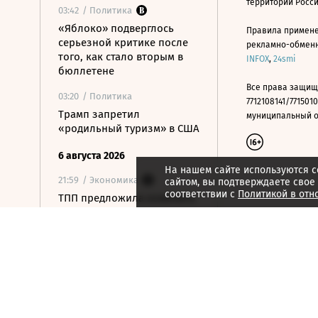
территории Росс
03:42
/ Политика
«Яблоко» подверглось
Правила примене
серьезной критике после
рекламно-обменно
того, как стало вторым в
INFOX
,
24smi
бюллетене
Все права защищ
03:20
/ Политика
7712108141/7715010
Трамп запретил
муниципальный окр
«родильный туризм» в США
6 августа 2026
На нашем сайте используются c
21:59
/ Экономика
сайтом, вы подтверждаете свое
соответствии с
Политикой в отн
ТПП предложила изменить
процедуру банкротства для
пострадавших от БПЛА
селлеров
21:55
/ Политика
Только два из трех
депутатов-
самовыдвиженцев собрали