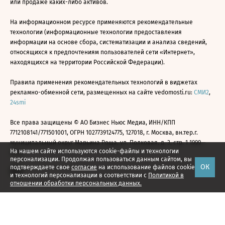
или продаже каких-либо активов.
На информационном ресурсе применяются рекомендательные
технологии (информационные технологии предоставления
информации на основе сбора, систематизации и анализа сведений,
относящихся к предпочтениям пользователей сети «Интернет»,
находящихся на территории Российской Федерации).
Правила применения рекомендательных технологий в виджетах
рекламно-обменной сети, размещенных на сайте vedomosti.ru:
СМИ2
,
24smi
Все права защищены © АО Бизнес Ньюс Медиа, ИНН/КПП
7712108141/771501001, ОГРН 1027739124775, 127018, г. Москва, вн.тер.г.
муниципальный округ Марьина Роща, ул. Полковая, д. 3, стр. 1 1999—
На нашем сайте используются cookie-файлы и технологии
2026
персонализации. Продолжая пользоваться данным сайтом, вы
ОК
подтверждаете свое
согласие
на использование файлов cookie
и технологий персонализации в соответствии с
Политикой в
отношении обработки персональных данных.