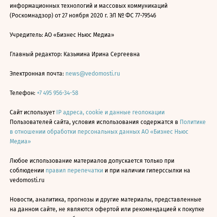
информационных технологий и массовых коммуникаций
(Роскомнадзор) от 27 ноября 2020 г. ЭЛ № ФС 77-79546
Учредитель: АО «Бизнес Ньюс Медиа»
Главный редактор: Казьмина Ирина Сергеевна
Электронная почта:
news@vedomosti.ru
Телефон:
+7 495 956-34-58
Сайт использует
IP адреса, cookie и данные геолокации
Пользователей сайта, условия использования содержатся в
Политике
в отношении обработки персональных данных АО «Бизнес Ньюс
Медиа»
Любое использование материалов допускается только при
соблюдении
правил перепечатки
и при наличии гиперссылки на
vedomosti.ru
Новости, аналитика, прогнозы и другие материалы, представленные
на данном сайте, не являются офертой или рекомендацией к покупке