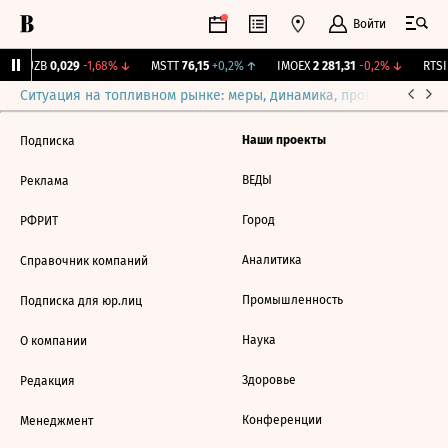
Войти
KUZB
0,029
-1,68%
↓
MSTT
76,15
+0,2%
↑
IMOEX
2 281,31
-0,2%
↓
RTSI
Ситуация на топливном рынке: меры, динамика, прогнозы
Выб
Наши проекты
Подписка
ВЕДЫ
Реклама
Город
РФРИТ
Аналитика
Справочник компаний
Промышленность
Подписка для юр.лиц
Наука
О компании
Здоровье
Редакция
Конференции
Менеджмент