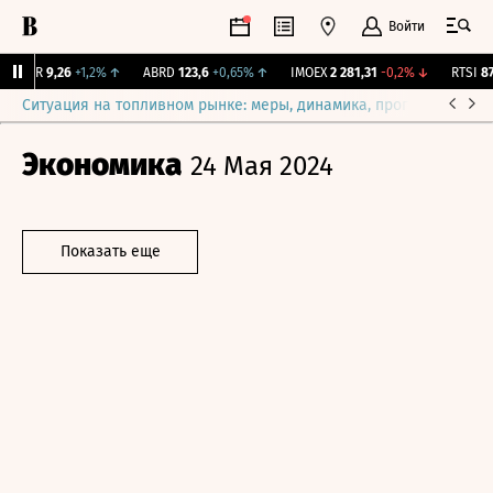
Войти
UTAR
9,26
+1,2%
↑
ABRD
123,6
+0,65%
↑
IMOEX
2 281,31
-0,2%
↓
RTSI
874
Ситуация на топливном рынке: меры, динамика, прогнозы
Выб
Экономика
24 Мая 2024
Показать еще