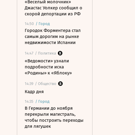
«Веселый молочник»
Джастас Уолкер сообщил о
скорой депортации из РФ
14:50
/
Город
Городок Форментера стал
самым дорогим на рынке
недвижимости Испании
14:47
/ Политика
«Ведомости» узнали
подробности иска
«Родины» к «Яблоку»
14:39
/ Общество
Кадр дня
14:35
/
Город
В Германии до ноября
перекрыли магистраль,
чтобы построить переходы
для лягушек