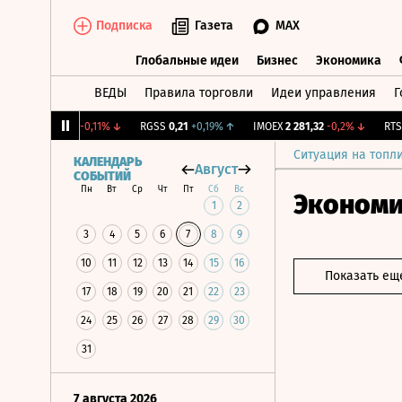
Подписка
Газета
MAX
Глобальные идеи
Бизнес
Экономика
ВЕДЫ
Правила торговли
Идеи управления
Г
Глобальные идеи
Бизнес
Экономик
UTAR
9,3
-0,11%
↓
RGSS
0,21
+0,19%
↑
IMOEX
2 281,32
-0,2%
↓
RTSI
87
Ситуация на топл
КАЛЕНДАРЬ
Август
СОБЫТИЙ
Пн
Вт
Ср
Чт
Пт
Сб
Вс
Эконом
1
2
3
4
5
6
7
8
9
10
11
12
13
14
15
16
Показать ещ
17
18
19
20
21
22
23
24
25
26
27
28
29
30
31
7 августа 2026