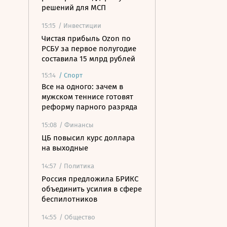
решений для МСП
15:15
/ Инвестиции
Чистая прибыль Ozon по
РСБУ за первое полугодие
составила 15 млрд рублей
15:14
/
Спорт
Все на одного: зачем в
мужском теннисе готовят
реформу парного разряда
15:08
/ Финансы
ЦБ повысил курс доллара
на выходные
14:57
/ Политика
Россия предложила БРИКС
объединить усилия в сфере
беспилотников
14:55
/ Общество