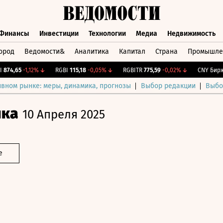
Финансы
Инвестиции
Технологии
Медиа
Недвижимость
ород
Ведомости&
Аналитика
Капитал
Страна
Промышле
а
Финансы
Инвестиции
Технологии
Медиа
Недвижимос
4,65
-1,12%
↓
RGBI
115,18
-0,05%
↓
RGBITR
775,59
-0,02%
↓
CNY Бирж.
1
ивном рынке: меры, динамика, прогнозы
Выбор редакции
Выбо
ика
10 Апреля 2025
е