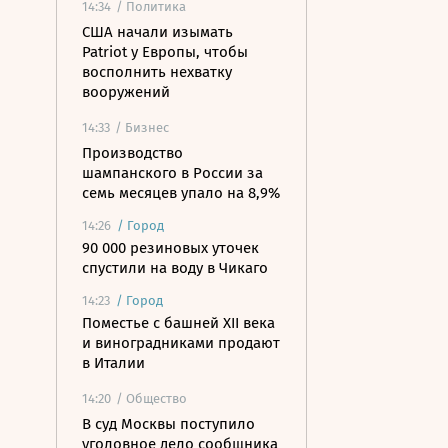
14:34
/ Политика
США начали изымать
Patriot у Европы, чтобы
восполнить нехватку
вооружений
14:33
/ Бизнес
Производство
шампанского в России за
семь месяцев упало на 8,9%
14:26
/
Город
90 000 резиновых уточек
спустили на воду в Чикаго
14:23
/
Город
Поместье с башней XII века
и виноградниками продают
в Италии
14:20
/ Общество
В суд Москвы поступило
уголовное дело сообщника