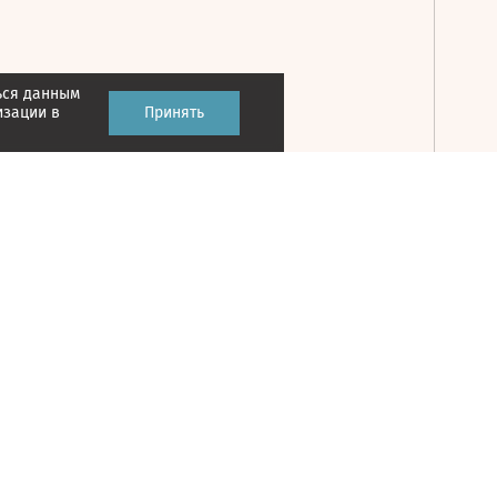
ься данным
Принять
изации в