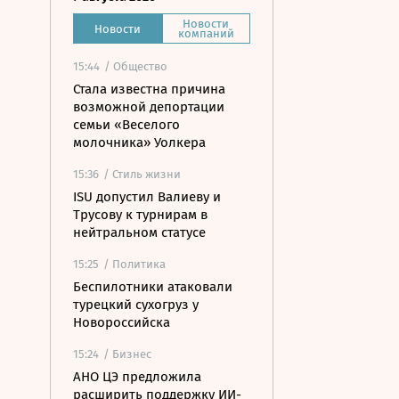
Новости
Новости
компаний
15:44
/ Общество
Стала известна причина
возможной депортации
семьи «Веселого
молочника» Уолкера
15:36
/ Стиль жизни
ISU допустил Валиеву и
Трусову к турнирам в
нейтральном статусе
15:25
/ Политика
Беспилотники атаковали
турецкий сухогруз у
Новороссийска
15:24
/ Бизнес
АНО ЦЭ предложила
расширить поддержку ИИ-