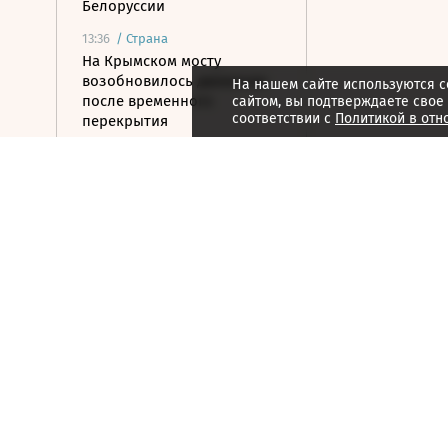
Белоруссии
13:36
/
Страна
На Крымском мосту
возобновилось движение
На нашем сайте используются c
после временного
сайтом, вы подтверждаете свое
соответствии с
Политикой в отн
перекрытия
13:36
/
Страна
В Запорожской области
ввели режим ЧС из-за
проблем с водой и
электричеством
13:17
/ Инвестиции
Цена золота превысила
$4400 впервые с 17 июня
13:10
/ Общество
МЧС приступило к тушению
пожара на складе с
краской и автомаслами в
Брянске