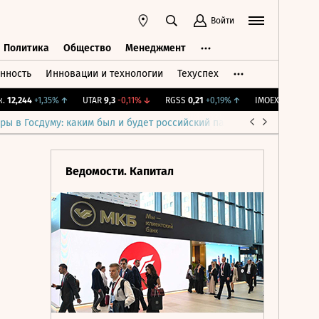
Войти
Политика
Общество
Менеджмент
нность
Инновации и технологии
Техуспех
ть
Политика
Общество
Менеджмент
2,244
+1,35%
↑
UTAR
9,3
-0,11%
↓
RGSS
0,21
+0,19%
↑
IMOEX
2 281,32
-0,2
ры в Госдуму: каким был и будет российский парламент
Война н
Ведомости. Капитал