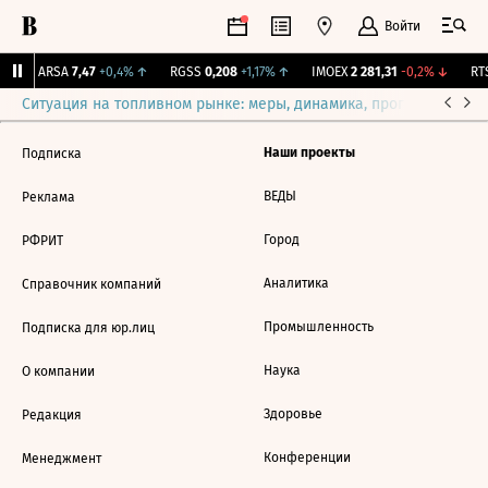
Войти
↑
ARSA
7,47
+0,4%
↑
RGSS
0,208
+1,17%
↑
IMOEX
2 281,31
-0,2%
↓
RTS
Ситуация на топливном рынке: меры, динамика, прогнозы
Выб
Наши проекты
Подписка
ВЕДЫ
Реклама
Город
РФРИТ
Аналитика
Справочник компаний
Промышленность
Подписка для юр.лиц
Наука
О компании
Здоровье
Редакция
Конференции
Менеджмент