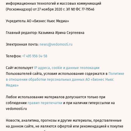
информационных технологий и массовых коммуникаций
(Роскомнадзор) от 27 ноября 2020 г. ЭЛ № ФС 77-79546
Учредитель: АО «Бизнес Ньюс Медиа»
Главный редактор: Казьмина Ирина Сергеевна
Электронная почта:
news@vedomosti.ru
Телефон:
+7 495 956-34-58
Сайт использует
IP адреса, cookie и данные геолокации
Пользователей сайта, условия использования содержатся в
Политике
в отношении обработки персональных данных АО «Бизнес Ньюс
Медиа»
Любое использование материалов допускается только при
соблюдении
правил перепечатки
и при наличии гиперссылки на
vedomosti.ru
Новости, аналитика, прогнозы и другие материалы, представленные
на данном сайте, не являются офертой или рекомендацией к покупке