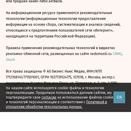
или продаже каких-либо активов.
На информационном ресурсе применяются рекомендательные
технологии (информационные технологии предоставления
информации на основе сбора, систематизации и анализа сведений,
относящихся к предпочтениям пользователей сети «Интернет»,
находящихся на территории Российской Федерации).
Правила применения рекомендательных технологий в виджетах
рекламно-обменной сети, размещенных на сайте vedomosti.ru:
СМИ2
,
24smi
Все права защищены © АО Бизнес Ньюс Медиа, ИНН/КПП
7712108141/771501001, ОГРН 1027739124775, 127018, г. Москва, вн.тер.г.
муниципальный округ Марьина Роща, ул. Полковая, д. 3, стр. 1 1999—
На нашем сайте используются cookie-файлы и технологии
2026
персонализации. Продолжая пользоваться данным сайтом, вы
ОК
подтверждаете свое
согласие
на использование файлов cookie
и технологий персонализации в соответствии с
Политикой в
отношении обработки персональных данных.