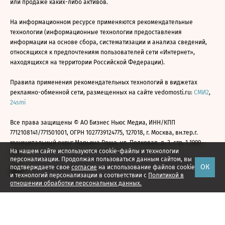
или продаже каких-либо активов.
На информационном ресурсе применяются рекомендательные
технологии (информационные технологии предоставления
информации на основе сбора, систематизации и анализа сведений,
относящихся к предпочтениям пользователей сети «Интернет»,
находящихся на территории Российской Федерации).
Правила применения рекомендательных технологий в виджетах
рекламно-обменной сети, размещенных на сайте vedomosti.ru:
СМИ2
,
24smi
Все права защищены © АО Бизнес Ньюс Медиа, ИНН/КПП
7712108141/771501001, ОГРН 1027739124775, 127018, г. Москва, вн.тер.г.
муниципальный округ Марьина Роща, ул. Полковая, д. 3, стр. 1 1999—
На нашем сайте используются cookie-файлы и технологии
2026
персонализации. Продолжая пользоваться данным сайтом, вы
ОК
подтверждаете свое
согласие
на использование файлов cookie
и технологий персонализации в соответствии с
Политикой в
отношении обработки персональных данных.