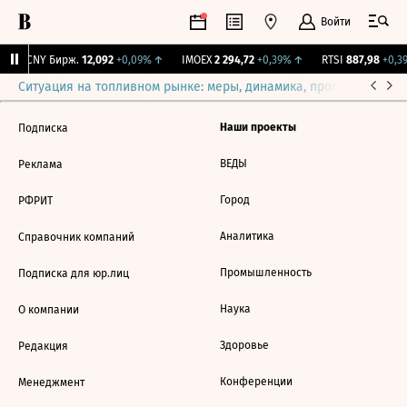
Войти
↑
CNY Бирж.
12,092
+0,09%
↑
IMOEX
2 294,72
+0,39%
↑
RTSI
887,98
+0,3
Ситуация на топливном рынке: меры, динамика, прогнозы
Выб
Наши проекты
Подписка
ВЕДЫ
Реклама
Город
РФРИТ
Аналитика
Справочник компаний
Промышленность
Подписка для юр.лиц
Наука
О компании
Здоровье
Редакция
Конференции
Менеджмент