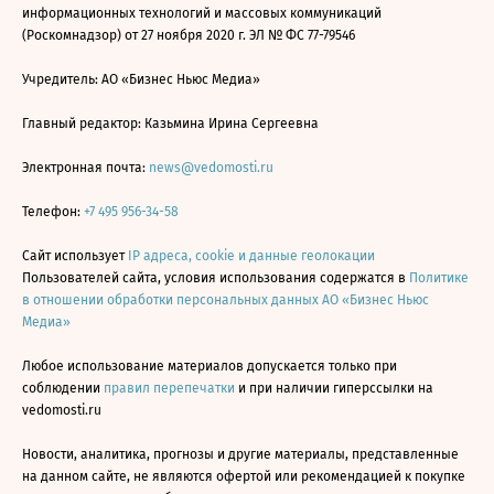
информационных технологий и массовых коммуникаций
(Роскомнадзор) от 27 ноября 2020 г. ЭЛ № ФС 77-79546
Учредитель: АО «Бизнес Ньюс Медиа»
Главный редактор: Казьмина Ирина Сергеевна
Электронная почта:
news@vedomosti.ru
Телефон:
+7 495 956-34-58
Сайт использует
IP адреса, cookie и данные геолокации
Пользователей сайта, условия использования содержатся в
Политике
в отношении обработки персональных данных АО «Бизнес Ньюс
Медиа»
Любое использование материалов допускается только при
соблюдении
правил перепечатки
и при наличии гиперссылки на
vedomosti.ru
Новости, аналитика, прогнозы и другие материалы, представленные
на данном сайте, не являются офертой или рекомендацией к покупке