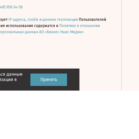
 495 956-34-58
ьзует
IP адреса, cookie и данные геолокации
Пользователей
овия использования содержатся в
Политике в отношении
персональных данных АО «Бизнес Ньюс Медиа»
ься данным
Принять
изации в