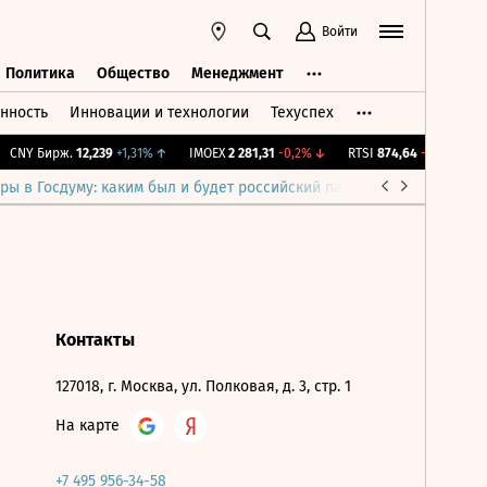
Войти
Политика
Общество
Менеджмент
нность
Инновации и технологии
Техуспех
ть
Политика
Общество
Менеджмент
CNY Бирж.
12,239
+1,31%
↑
IMOEX
2 281,31
-0,2%
↓
RTSI
874,64
-1,12%
↓
ры в Госдуму: каким был и будет российский парламент
Война н
Контакты
127018, г. Москва, ул. Полковая, д. 3, стр. 1
На карте
+7 495 956-34-58