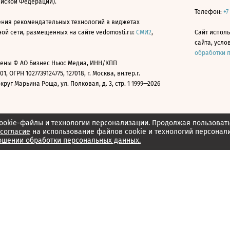
ийской Федерации).
Телефон:
+7
ния рекомендательных технологий в виджетах
й сети, размещенных на сайте vedomosti.ru:
СМИ2
,
Сайт испол
сайта, усл
обработки 
ены © АО Бизнес Ньюс Медиа, ИНН/КПП
01, ОГРН 1027739124775, 127018, г. Москва, вн.тер.г.
уг Марьина Роща, ул. Полковая, д. 3, стр. 1 1999—2026
ookie-файлы и технологии персонализации. Продолжая пользоват
согласие
на использование файлов cookie и технологий персонал
ошении обработки персональных данных.