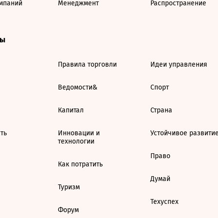
мпаний
Менеджмент
Распространение
ты
Правила торговли
Идеи управления
Ведомости&
Спорт
Капитал
Страна
ть
Инновации и
Устойчивое развити
технологии
Право
Как потратить
Думай
Туризм
Техуспех
Форум