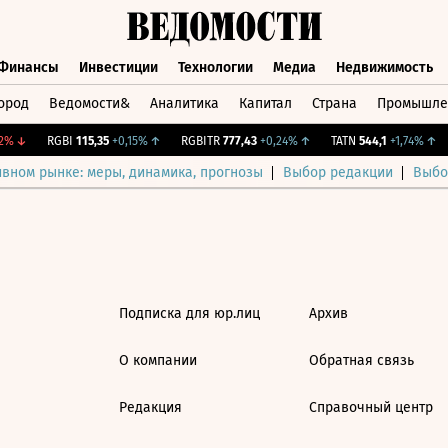
Финансы
Инвестиции
Технологии
Медиа
Недвижимость
ород
Ведомости&
Аналитика
Капитал
Страна
Промышле
а
Финансы
Инвестиции
Технологии
Медиа
Недвижимос
2%
↓
RGBI
115,35
+0,15%
↑
RGBITR
777,43
+0,24%
↑
TATN
544,1
+1,74%
↑
ивном рынке: меры, динамика, прогнозы
Выбор редакции
Выбо
Подписка для юр.лиц
Архив
О компании
Обратная связь
Редакция
Справочный центр