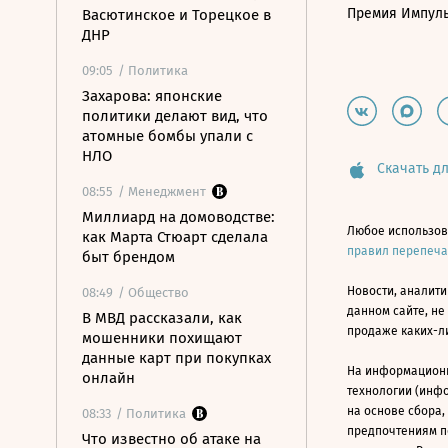
Премия Импул
Васютинское и Торецкое в
ДНР
09:05
/ Политика
Захарова: японские
политики делают вид, что
атомные бомбы упали с
НЛО
Скачать дл
08:55
/ Менеджмент
Миллиард на домоводстве:
Любое использов
как Марта Стюарт сделала
правил перепеч
быт брендом
Новости, аналити
08:49
/ Общество
данном сайте, не
В МВД рассказали, как
продаже каких-л
мошенники похищают
данные карт при покупках
На информацион
онлайн
технологии (инф
на основе сбора,
08:33
/ Политика
предпочтениям п
Что известно об атаке на