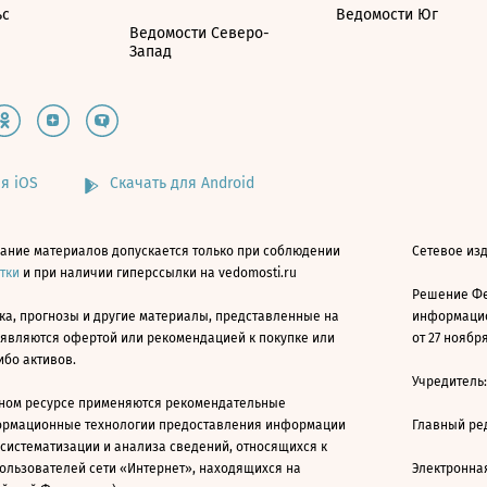
ьс
Ведомости Юг
Ведомости Северо-
Запад
я iOS
Скачать для Android
ание материалов допускается только при соблюдении
Сетевое изд
атки
и при наличии гиперссылки на vedomosti.ru
Решение Фе
ка, прогнозы и другие материалы, представленные на
информацио
 являются офертой или рекомендацией к покупке или
от 27 ноября
ибо активов.
Учредитель
ном ресурсе применяются рекомендательные
ормационные технологии предоставления информации
Главный ре
 систематизации и анализа сведений, относящихся к
ользователей сети «Интернет», находящихся на
Электронна