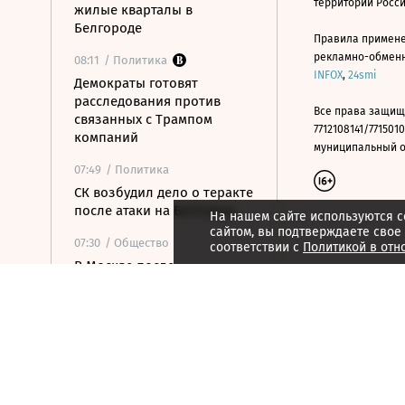
территории Росс
жилые кварталы в
Белгороде
Правила примене
рекламно-обменно
08:11
/ Политика
INFOX
,
24smi
Демократы готовят
расследования против
Все права защищ
связанных с Трампом
7712108141/7715010
компаний
муниципальный окр
07:49
/ Политика
СК возбудил дело о теракте
после атаки на Белгород
На нашем сайте используются c
сайтом, вы подтверждаете свое
07:30
/ Общество
соответствии с
Политикой в отн
В Москве после
аномальной жары
ожидается резкое
похолодание
07:16
/ Политика
Хуситы атаковали НПЗ в
Саудовской Аравии