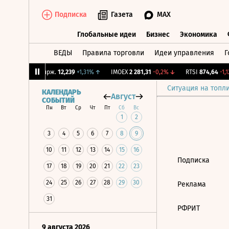
Подписка
Газета
MAX
Глобальные идеи
Бизнес
Экономика
ВЕДЫ
Правила торговли
Идеи управления
Г
Глобальные идеи
Бизнес
Экономик
4%
↑
CNY Бирж.
12,239
+1,31%
↑
IMOEX
2 281,31
-0,2%
↓
RTSI
874,64
-1,1
Ситуация на топл
КАЛЕНДАРЬ
Август
СОБЫТИЙ
Пн
Вт
Ср
Чт
Пт
Сб
Вс
1
2
3
4
5
6
7
8
9
10
11
12
13
14
15
16
Подписка
17
18
19
20
21
22
23
24
25
26
27
28
29
30
Реклама
31
РФРИТ
9 августа 2026