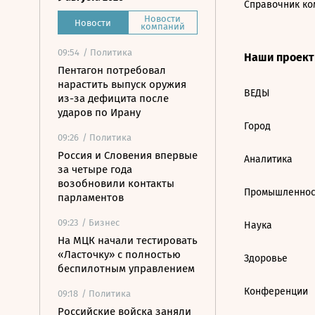
Справочник ко
Новости
Новости
компаний
09:54
/ Политика
Наши проек
Пентагон потребовал
нарастить выпуск оружия
ВЕДЫ
из-за дефицита после
ударов по Ирану
Город
09:26
/ Политика
Россия и Словения впервые
Аналитика
за четыре года
возобновили контакты
Промышленнос
парламентов
09:23
/ Бизнес
Наука
На МЦК начали тестировать
«Ласточку» с полностью
Здоровье
беспилотным управлением
Конференции
09:18
/ Политика
Российские войска заняли