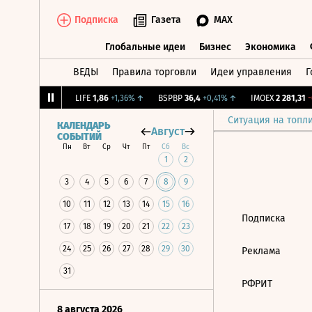
Подписка
Газета
MAX
Глобальные идеи
Бизнес
Экономика
ВЕДЫ
Правила торговли
Идеи управления
Г
Глобальные идеи
Бизнес
Экономик
12,239
+1,31%
↑
LIFE
1,86
+1,36%
↑
BSPBP
36,4
+0,41%
↑
IMOEX
2 281,31
-0
Ситуация на топл
КАЛЕНДАРЬ
Август
СОБЫТИЙ
Пн
Вт
Ср
Чт
Пт
Сб
Вс
1
2
3
4
5
6
7
8
9
10
11
12
13
14
15
16
Подписка
17
18
19
20
21
22
23
24
25
26
27
28
29
30
Реклама
31
РФРИТ
8 августа 2026