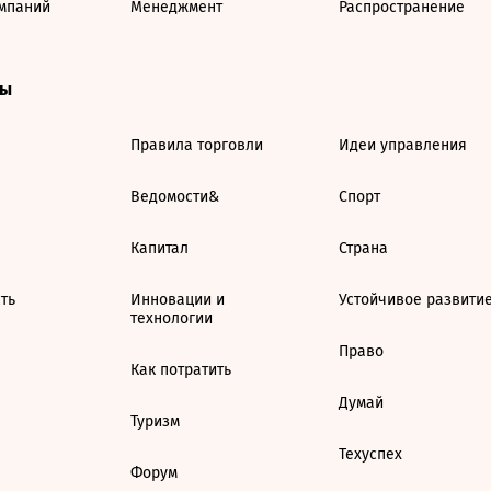
мпаний
Менеджмент
Распространение
ты
Правила торговли
Идеи управления
Ведомости&
Спорт
Капитал
Страна
ть
Инновации и
Устойчивое развити
технологии
Право
Как потратить
Думай
Туризм
Техуспех
Форум