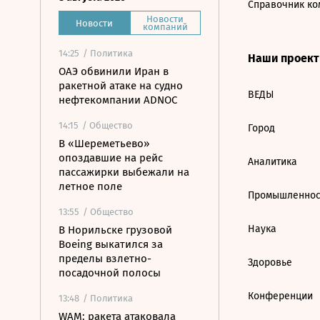
Справочник ко
Новости
Новости
компаний
14:25
/ Политика
Наши проек
ОАЭ обвинили Иран в
ракетной атаке на судно
ВЕДЫ
нефтекомпании ADNOC
14:15
/ Общество
Город
В «Шереметьево»
опоздавшие на рейс
Аналитика
пассажирки выбежали на
летное поле
Промышленнос
13:55
/ Общество
Наука
В Норильске грузовой
Boeing выкатился за
пределы взлетно-
Здоровье
посадочной полосы
Конференции
13:48
/ Политика
WAM: ракета атаковала