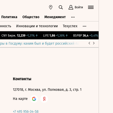
Войти
Политика
Общество
Менеджмент
нность
Инновации и технологии
Техуспех
ть
Политика
Общество
Менеджмент
CNY Бирж.
12,239
+1,31%
↑
LIFE
1,86
+1,36%
↑
BSPBP
36,4
+0,41%
↑
IMOEX
ры в Госдуму: каким был и будет российский парламент
Война н
Контакты
127018, г. Москва, ул. Полковая, д. 3, стр. 1
На карте
+7 495 956-34-58