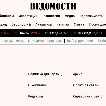
Финансы
Инвестиции
Технологии
Медиа
Недвижимость
ород
Ведомости&
Аналитика
Капитал
Страна
Промышле
а
Финансы
Инвестиции
Технологии
Медиа
Недвижимос
,2%
↓
RTSI
874,64
-1,12%
↓
RGBI
115,3
+0,1%
↑
RGBITR
777,11
+0,2%
↑
ивном рынке: меры, динамика, прогнозы
Выбор редакции
Выбо
Подписка для юр.лиц
Архив
О компании
Обратная связь
Редакция
Справочный центр