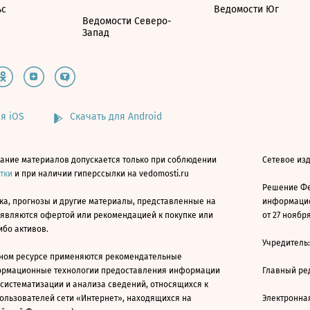
ьс
Ведомости Юг
Ведомости Северо-
Запад
я iOS
Скачать для Android
ание материалов допускается только при соблюдении
Сетевое изд
атки
и при наличии гиперссылки на vedomosti.ru
Решение Фе
ка, прогнозы и другие материалы, представленные на
информацио
 являются офертой или рекомендацией к покупке или
от 27 ноября
ибо активов.
Учредитель
ном ресурсе применяются рекомендательные
ормационные технологии предоставления информации
Главный ре
 систематизации и анализа сведений, относящихся к
ользователей сети «Интернет», находящихся на
Электронна