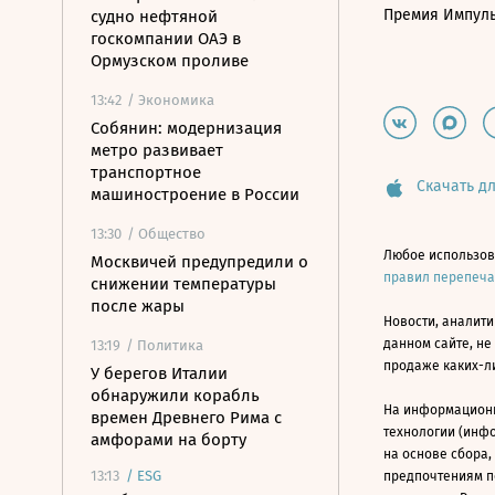
Премия Импул
судно нефтяной
госкомпании ОАЭ в
Ормузском проливе
13:42
/ Экономика
Собянин: модернизация
метро развивает
транспортное
Скачать дл
машиностроение в России
13:30
/ Общество
Любое использов
Москвичей предупредили о
правил перепеч
снижении температуры
после жары
Новости, аналити
данном сайте, не
13:19
/ Политика
продаже каких-л
У берегов Италии
обнаружили корабль
На информацион
времен Древнего Рима с
технологии (инф
амфорами на борту
на основе сбора,
13:13
/
ESG
предпочтениям п