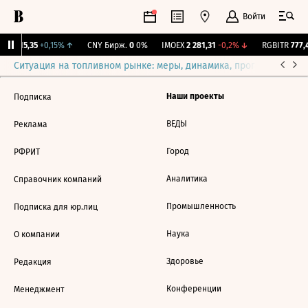
Войти
GBI
115,35
+0,15%
↑
CNY Бирж.
0
0%
IMOEX
2 281,31
-0,2%
↓
RGBITR
777,4
Ситуация на топливном рынке: меры, динамика, прогнозы
Выб
Наши проекты
Подписка
ВЕДЫ
Реклама
Город
РФРИТ
Аналитика
Справочник компаний
Промышленность
Подписка для юр.лиц
Наука
О компании
Здоровье
Редакция
Конференции
Менеджмент