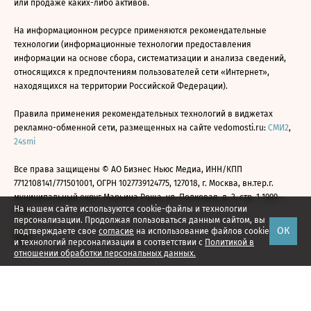
или продаже каких-либо активов.
На информационном ресурсе применяются рекомендательные
технологии (информационные технологии предоставления
информации на основе сбора, систематизации и анализа сведений,
относящихся к предпочтениям пользователей сети «Интернет»,
находящихся на территории Российской Федерации).
Правила применения рекомендательных технологий в виджетах
рекламно-обменной сети, размещенных на сайте vedomosti.ru:
СМИ2
,
24smi
Все права защищены © АО Бизнес Ньюс Медиа, ИНН/КПП
7712108141/771501001, ОГРН 1027739124775, 127018, г. Москва, вн.тер.г.
муниципальный округ Марьина Роща, ул. Полковая, д. 3, стр. 1 1999—
На нашем сайте используются cookie-файлы и технологии
2026
персонализации. Продолжая пользоваться данным сайтом, вы
ОК
подтверждаете свое
согласие
на использование файлов cookie
и технологий персонализации в соответствии с
Политикой в
отношении обработки персональных данных.