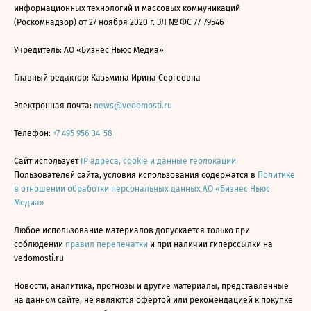
информационных технологий и массовых коммуникаций
(Роскомнадзор) от 27 ноября 2020 г. ЭЛ № ФС 77-79546
Учредитель: АО «Бизнес Ньюс Медиа»
Главный редактор: Казьмина Ирина Сергеевна
Электронная почта:
news@vedomosti.ru
Телефон:
+7 495 956-34-58
Сайт использует
IP адреса, cookie и данные геолокации
Пользователей сайта, условия использования содержатся в
Политике
в отношении обработки персональных данных АО «Бизнес Ньюс
Медиа»
Любое использование материалов допускается только при
соблюдении
правил перепечатки
и при наличии гиперссылки на
vedomosti.ru
Новости, аналитика, прогнозы и другие материалы, представленные
на данном сайте, не являются офертой или рекомендацией к покупке