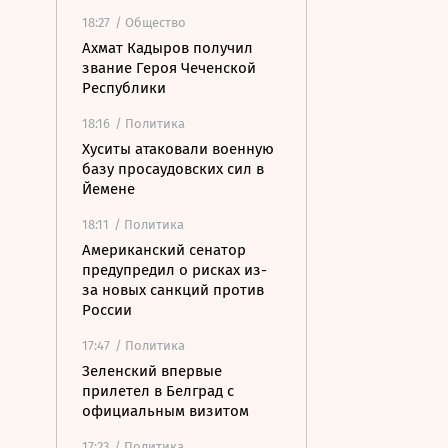
18:27
/ Общество
Ахмат Кадыров получил
звание Героя Чеченской
Республики
18:16
/ Политика
Хуситы атаковали военную
базу просаудовских сил в
Йемене
18:11
/ Политика
Американский сенатор
предупредил о рисках из-
за новых санкций против
России
17:47
/ Политика
Зеленский впервые
прилетел в Белград с
официальным визитом
17:23
/ Политика