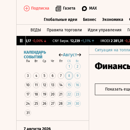
Подписка
Газета
MAX
Глобальные идеи
Бизнес
Экономика
ВЕДЫ
Правила торговли
Идеи управления
Г
Глобальные идеи
Бизнес
Экономик
↓
RGBI
115,17
-0,06%
↓
CNY Бирж.
12,239
+1,31%
↑
IMOEX
2 281,31
-0,2%
Ситуация на топл
КАЛЕНДАРЬ
Август
СОБЫТИЙ
Пн
Вт
Ср
Чт
Пт
Сб
Вс
Финанс
1
2
3
4
5
6
7
8
9
10
11
12
13
14
15
16
Показать ещ
17
18
19
20
21
22
23
24
25
26
27
28
29
30
31
7 августа 2026