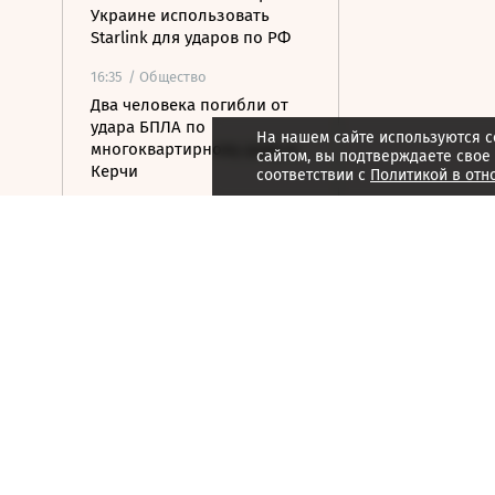
Украине использовать
Starlink для ударов по РФ
16:35
/ Общество
Два человека погибли от
удара БПЛА по
На нашем сайте используются c
многоквартирному дому в
сайтом, вы подтверждаете свое
Керчи
соответствии с
Политикой в отн
16:32
/ Бизнес
Сбор тепличных овощей в
РФ вырос на 3,5% до 1 млн
тонн
16:23
/ Политика
Суд США остановил проект
строительства бального
зала в Белом доме
16:11
/ Политика
СМИ: Иран хочет отмены
санкций США в обмен на