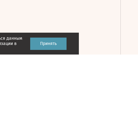
ься данным
Принять
изации в