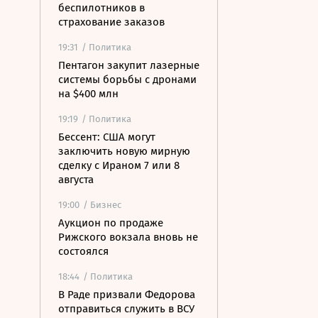
беспилотников в
страхование заказов
19:31
/ Политика
Пентагон закупит лазерные
системы борьбы с дронами
на $400 млн
19:19
/ Политика
Бессент: США могут
заключить новую мирную
сделку с Ираном 7 или 8
августа
19:00
/ Бизнес
Аукцион по продаже
Рижского вокзала вновь не
состоялся
18:44
/ Политика
В Раде призвали Федорова
отправиться служить в ВСУ