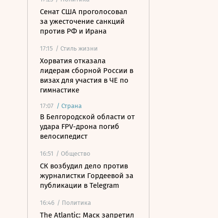
Сенат США проголосовал
за ужесточение санкций
против РФ и Ирана
17:15
/ Стиль жизни
Хорватия отказала
лидерам сборной России в
визах для участия в ЧЕ по
гимнастике
17:07
/
Страна
В Белгородской области от
удара FPV-дрона погиб
велосипедист
16:51
/ Общество
СК возбудил дело против
журналистки Гордеевой за
публикации в Telegram
16:46
/ Политика
The Atlantic: Маск запретил