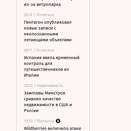
из-за ветропарка
20:32
/ Политика
Пентагон опубликовал
новые записи с
неопознанными
летающими объектами
20:11
/ Политика
Испания ввела временный
контроль для
путешественников из
Италии
20:02
/ Недвижимость
Замглавы Минстроя
сравнил качество
недвижимости в США и
России
19:55
/ Финансы
Wildberries включила атаки