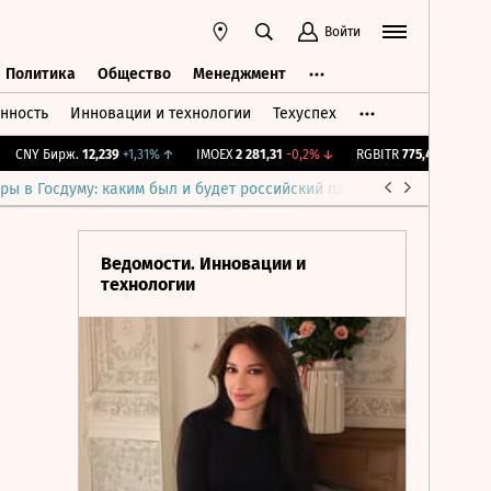
Войти
Политика
Общество
Менеджмент
нность
Инновации и технологии
Техуспех
ть
Политика
Общество
Менеджмент
NY Бирж.
12,239
+1,31%
↑
IMOEX
2 281,31
-0,2%
↓
RGBITR
775,48
-0,03%
↓
ры в Госдуму: каким был и будет российский парламент
Война н
Ведомости. Инновации и
технологии