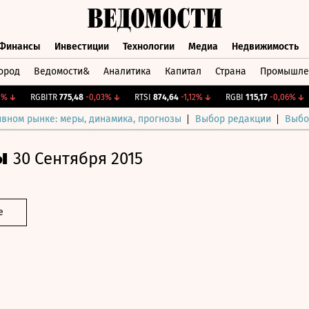
Финансы
Инвестиции
Технологии
Медиа
Недвижимость
ород
Ведомости&
Аналитика
Капитал
Страна
Промышле
а
Финансы
Инвестиции
Технологии
Медиа
Недвижимос
↓
RGBITR
775,48
-0,03%
↓
RTSI
874,64
-1,12%
↓
RGBI
115,17
-0,06%
↓
C
ивном рынке: меры, динамика, прогнозы
Выбор редакции
Выбо
ы
30 Сентября 2015
е