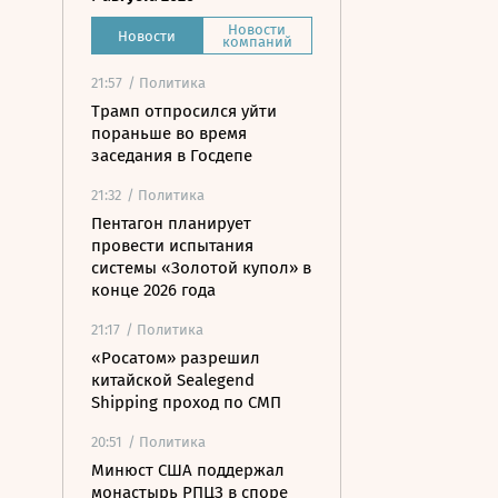
Новости
Новости
компаний
21:57
/ Политика
Трамп отпросился уйти
пораньше во время
заседания в Госдепе
21:32
/ Политика
Пентагон планирует
провести испытания
системы «Золотой купол» в
конце 2026 года
21:17
/ Политика
«Росатом» разрешил
китайской Sealegend
Shipping проход по СМП
20:51
/ Политика
Минюст США поддержал
монастырь РПЦЗ в споре