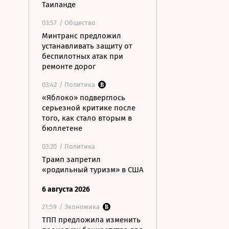
Таиланде
03:57
/ Общество
Минтранс предложил
устанавливать защиту от
беспилотных атак при
ремонте дорог
03:42
/ Политика
«Яблоко» подверглось
серьезной критике после
того, как стало вторым в
бюллетене
03:20
/ Политика
Трамп запретил
«родильный туризм» в США
6 августа 2026
21:59
/ Экономика
ТПП предложила изменить