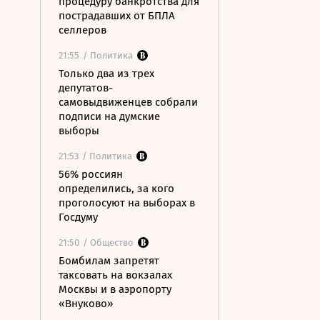
процедуру банкротства для
пострадавших от БПЛА
селлеров
21:55
/ Политика
Только два из трех
депутатов-
самовыдвиженцев собрали
подписи на думские
выборы
21:53
/ Политика
56% россиян
определились, за кого
проголосуют на выборах в
Госдуму
21:50
/ Общество
Бомбилам запретят
таксовать на вокзалах
Москвы и в аэропорту
«Внуково»