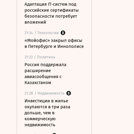
Адаптация IT-систем под
российские сертификаты
безопасности потребует
вложений
21:34
/ Технологии
«Мойофис» закрыл офисы
в Петербурге и Иннополисе
21:33
/ Политика
Россия поддержала
расширение
авиасообщения с
Казахстаном
21:28
/ Недвижимость
Инвестиции в жилье
окупаются в три раза
дольше, чем в
коммерческую
недвижимость