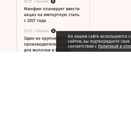
21:27
/ Бизнес
Минфин планирует ввести
акциз на импортную сталь
с 2027 года
21:25
/ Бизнес
На нашем сайте используются c
Один из крупнейших
сайтом, вы подтверждаете свое
производителей упаковки
соответствии с
Политикой в отн
для молочки в России
прекратил работу
21:22
/ Инвестиции
Что удержит акции
нефтяников от падения
вслед за нефтью
21:12
/ Общество
На 88-м году жизни умер
художник Николай Марков
21:09
/ Инвестиции
Как ЦБ ужесточит правила