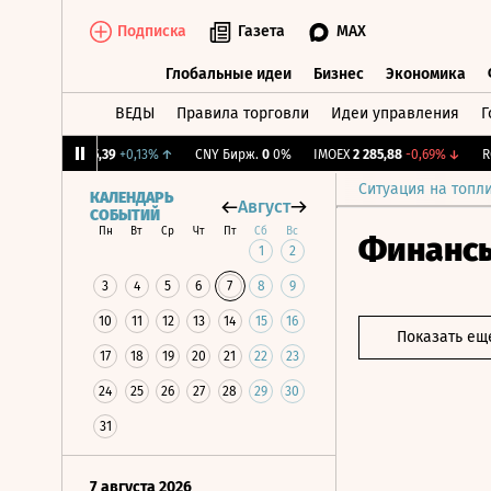
Подписка
Газета
MAX
Глобальные идеи
Бизнес
Экономика
ВЕДЫ
Правила торговли
Идеи управления
Г
Глобальные идеи
Бизнес
Экономик
↓
RGBI
115,39
+0,13%
↑
CNY Бирж.
0
0%
IMOEX
2 285,88
-0,69%
↓
RGBI
Ситуация на топл
КАЛЕНДАРЬ
Август
СОБЫТИЙ
Пн
Вт
Ср
Чт
Пт
Сб
Вс
Финанс
1
2
3
4
5
6
7
8
9
10
11
12
13
14
15
16
Показать ещ
17
18
19
20
21
22
23
24
25
26
27
28
29
30
31
7 августа 2026