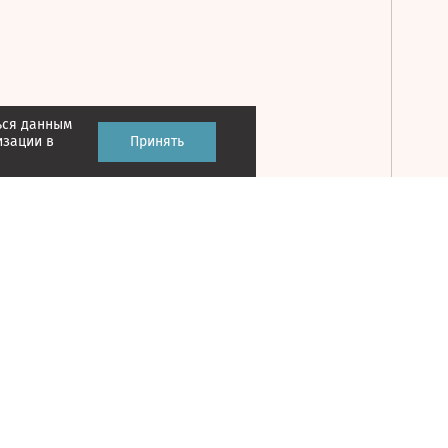
ься данным
Принять
изации в