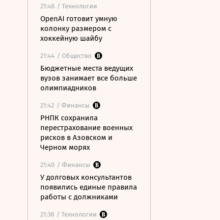
21:48
/ Технологии
OpenAI готовит умную
колонку размером с
хоккейную шайбу
21:44
/ Общество
Бюджетные места ведущих
вузов занимает все больше
олимпиадников
21:42
/ Финансы
РНПК сохранила
перестрахование военных
рисков в Азовском и
Черном морях
21:40
/ Финансы
У долговых консультантов
появились единые правила
работы с должниками
21:38
/ Технологии