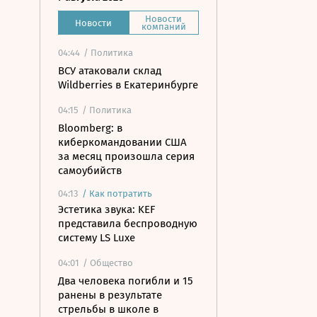
Новости
Новости
компаний
04:44
/ Политика
ВСУ атаковали склад
Wildberries в Екатеринбурге
04:15
/ Политика
Bloomberg: в
киберкомандовании США
за месяц произошла серия
самоубийств
04:13
/
Как потратить
Эстетика звука: KEF
представила беспроводную
систему LS Luxe
04:01
/ Общество
Два человека погибли и 15
ранены в результате
стрельбы в школе в