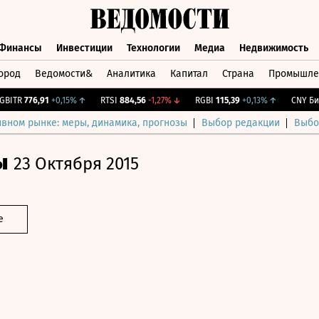
Финансы
Инвестиции
Технологии
Медиа
Недвижимость
ород
Ведомости&
Аналитика
Капитал
Страна
Промышле
а
Финансы
Инвестиции
Технологии
Медиа
Недвижимос
TR
776,91
+0,15%
↑
RTSI
884,56
-1,27%
↓
RGBI
115,39
+0,13%
↑
CNY Бирж.
ивном рынке: меры, динамика, прогнозы
Выбор редакции
Выбо
ы
23 Октября 2015
е