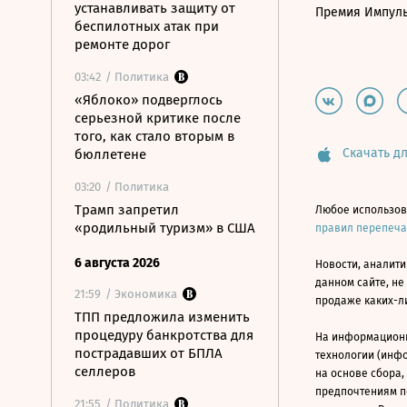
устанавливать защиту от
Премия Импул
беспилотных атак при
ремонте дорог
03:42
/ Политика
«Яблоко» подверглось
серьезной критике после
того, как стало вторым в
Скачать дл
бюллетене
03:20
/ Политика
Трамп запретил
Любое использов
«родильный туризм» в США
правил перепеч
6 августа 2026
Новости, аналити
данном сайте, не
21:59
/ Экономика
продаже каких-л
ТПП предложила изменить
процедуру банкротства для
На информацион
пострадавших от БПЛА
технологии (инф
селлеров
на основе сбора,
предпочтениям п
21:55
/ Политика