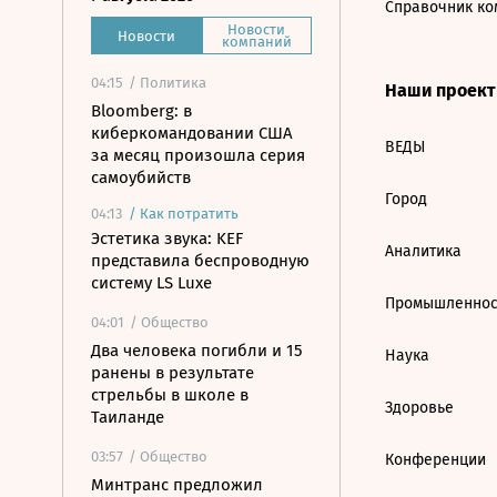
Справочник ко
Новости
Новости
компаний
04:15
/ Политика
Наши проек
Bloomberg: в
киберкомандовании США
ВЕДЫ
за месяц произошла серия
самоубийств
Город
04:13
/
Как потратить
Эстетика звука: KEF
Аналитика
представила беспроводную
систему LS Luxe
Промышленнос
04:01
/ Общество
Два человека погибли и 15
Наука
ранены в результате
стрельбы в школе в
Здоровье
Таиланде
03:57
/ Общество
Конференции
Минтранс предложил