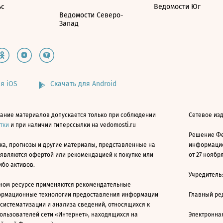
ьс
Ведомости Юг
Ведомости Северо-
Запад
я iOS
Скачать для Android
ание материалов допускается только при соблюдении
Сетевое изд
атки
и при наличии гиперссылки на vedomosti.ru
Решение Фе
ка, прогнозы и другие материалы, представленные на
информацио
 являются офертой или рекомендацией к покупке или
от 27 ноября
ибо активов.
Учредитель
ном ресурсе применяются рекомендательные
ормационные технологии предоставления информации
Главный ре
 систематизации и анализа сведений, относящихся к
ользователей сети «Интернет», находящихся на
Электронна