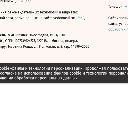
ийской Федерации).
Телефон:
+7
ния рекомендательных технологий в виджетах
й сети, размещенных на сайте vedomosti.ru:
СМИ2
,
Сайт испол
сайта, усл
обработки 
ены © АО Бизнес Ньюс Медиа, ИНН/КПП
01, ОГРН 1027739124775, 127018, г. Москва, вн.тер.г.
уг Марьина Роща, ул. Полковая, д. 3, стр. 1 1999—2026
ookie-файлы и технологии персонализации. Продолжая пользоват
согласие
на использование файлов cookie и технологий персонал
ошении обработки персональных данных.