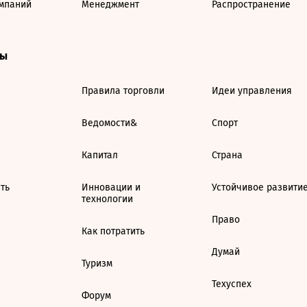
мпаний
Менеджмент
Распространение
ты
Правила торговли
Идеи управления
Ведомости&
Спорт
Капитал
Страна
ть
Инновации и
Устойчивое развити
технологии
Право
Как потратить
Думай
Туризм
Техуспех
Форум