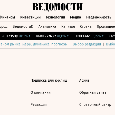
Финансы
Инвестиции
Технологии
Медиа
Недвижимость
ород
Ведомости&
Аналитика
Капитал
Страна
Промышле
а
Финансы
Инвестиции
Технологии
Медиа
Недвижимос
RGBI
115,39
+0,13%
↑
RGBITR
776,97
+0,16%
↑
LKOH
4 665
+0,29%
↑
CNY 
ивном рынке: меры, динамика, прогнозы
Выбор редакции
Выбо
Подписка для юр.лиц
Архив
О компании
Обратная связь
Редакция
Справочный центр