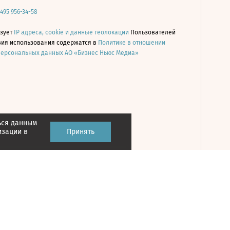
 495 956-34-58
ьзует
IP адреса, cookie и данные геолокации
Пользователей
овия использования содержатся в
Политике в отношении
персональных данных АО «Бизнес Ньюс Медиа»
ься данным
Принять
изации в