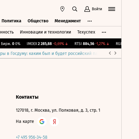
Войти
Политика
Общество
Менеджмент
нность
Инновации и технологии
Техуспех
ть
Политика
Общество
Менеджмент
Бирж.
0
0%
IMOEX
2 285,88
-0,69%
↓
RTSI
884,56
-1,27%
↓
RGBI
115,39
+0
ры в Госдуму: каким был и будет российский парламент
Война н
Контакты
127018, г. Москва, ул. Полковая, д. 3, стр. 1
На карте
+7 495 956-34-58