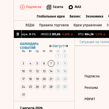
Подписка
Газета
MAX
Глобальные идеи
Бизнес
Экономика
ВЕДЫ
Правила торговли
Идеи управления
Г
Глобальные идеи
Бизнес
Экономик
29%
↑
CNY Бирж.
0
0%
IMOEX
2 285,88
-0,69%
↓
RTSI
884,56
-1,27%
↓
Ситуация на топл
КАЛЕНДАРЬ
Август
СОБЫТИЙ
Пн
Вт
Ср
Чт
Пт
Сб
Вс
1
2
3
4
5
6
7
8
9
10
11
12
13
14
15
16
Подписка
17
18
19
20
21
22
23
24
25
26
27
28
29
30
Реклама
31
РФРИТ
7 августа 2026