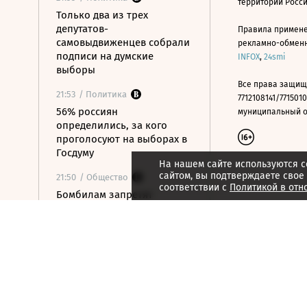
территории Росс
Только два из трех
депутатов-
Правила примене
самовыдвиженцев собрали
рекламно-обменно
подписи на думские
INFOX
,
24smi
выборы
Все права защищ
21:53
/ Политика
7712108141/7715010
56% россиян
муниципальный окр
определились, за кого
проголосуют на выборах в
Госдуму
На нашем сайте используются c
сайтом, вы подтверждаете свое
21:50
/ Общество
соответствии с
Политикой в отн
Бомбилам запретят
таксовать на вокзалах
Москвы и в аэропорту
«Внуково»
21:48
/ Технологии
OpenAI готовит умную
колонку размером с
хоккейную шайбу