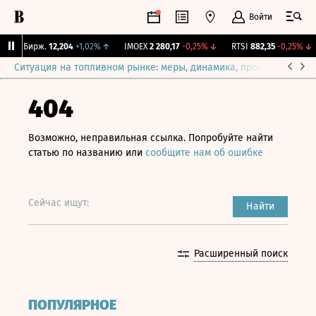
Войти
CNY Бирж.
12,204
+1,02%
↑
IMOEX
2 280,17
-0,25%
↓
RTSI
882,35
-0,25%
↓
Ситуация на топливном рынке: меры, динамика, прогнозы
Выб
404
Возможно, неправильная ссылка. Попробуйте найти
статью по названию или
сообщите нам об ошибке
Сейчас ищут:
Найти
Расширенный поиск
ПОПУЛЯРНОЕ