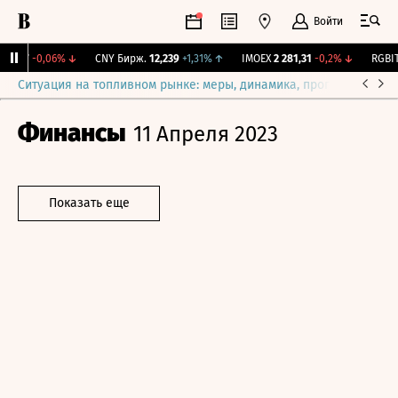
Войти
15,17
-0,06%
↓
CNY Бирж.
12,239
+1,31%
↑
IMOEX
2 281,31
-0,2%
↓
RGBITR
Ситуация на топливном рынке: меры, динамика, прогнозы
Выб
Финансы
11 Апреля 2023
Показать еще