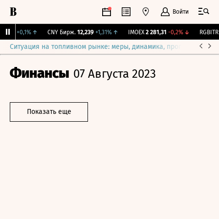
Войти
15,3
+0,1%
↑
CNY Бирж.
12,239
+1,31%
↑
IMOEX
2 281,31
-0,2%
↓
RGBITR
7
Ситуация на топливном рынке: меры, динамика, прогнозы
Выб
Финансы
07 Августа 2023
Показать еще