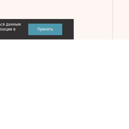
ься данным
Принять
изации в