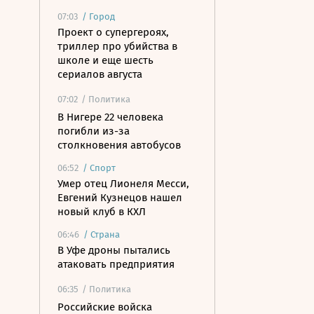
07:03
/
Город
Проект о супергероях,
триллер про убийства в
школе и еще шесть
сериалов августа
07:02
/ Политика
В Нигере 22 человека
погибли из-за
столкновения автобусов
06:52
/
Спорт
Умер отец Лионеля Месси,
Евгений Кузнецов нашел
новый клуб в КХЛ
06:46
/
Страна
В Уфе дроны пытались
атаковать предприятия
06:35
/ Политика
Российские войска