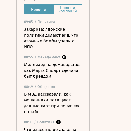
Новости
Новости
компаний
09:05
/ Политика
Захарова: японские
политики делают вид, что
атомные бомбы упали с
НЛО
08:55
/ Менеджмент
Миллиард на домоводстве:
как Марта Стюарт сделала
быт брендом
08:49
/ Общество
В МВД рассказали, как
мошенники похищают
данные карт при покупках
онлайн
08:33
/ Политика
Что известно об атаке на