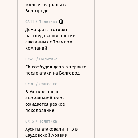
жилые кварталы в
Белгороде
08:11
/ Политика
Демократы готовят
расследования против
связанных с Трампом
компаний
07:49
/ Политика
СК возбудил дело о теракте
после атаки на Белгород
07:30
/ Общество
В Москве после
аномальной жары
ожидается резкое
похолодание
07:16
/ Политика
Хуситы атаковали НПЗ в
Саудовской Аравии