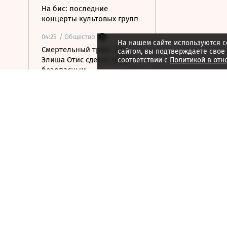
На бис: последние
концерты культовых групп
04:25
/ Общество
На нашем сайте используются c
Смертельный трюк: как
сайтом, вы подтверждаете свое
Элиша Отис сделал лифт
соответствии с
Политикой в отн
безопасным
04:24
/ Общество
В Белгороде после атаки
ВСУ ранены 13 человек,
включая детей
8 августа 2026
20:00
/ Общество
В Подольске во время
пожара в детской
больнице спасли двоих
детей
19:48
/ Политика