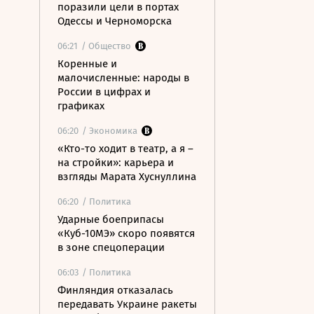
поразили цели в портах
Одессы и Черноморска
06:21
/ Общество
Коренные и
малочисленные: народы в
России в цифрах и
графиках
06:20
/ Экономика
«Кто-то ходит в театр, а я –
на стройки»: карьера и
взгляды Марата Хуснуллина
06:20
/ Политика
Ударные боеприпасы
«Куб-10МЭ» скоро появятся
в зоне спецоперации
06:03
/ Политика
Финляндия отказалась
передавать Украине ракеты