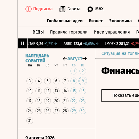
Подписка
Газета
MAX
Глобальные идеи
Бизнес
Экономика
ВЕДЫ
Правила торговли
Идеи управления
Г
Глобальные идеи
Бизнес
Экономик
+1,31%
↑
UTAR
9,26
+1,2%
↑
ABRD
123,6
+0,65%
↑
IMOEX
2 281,31
-0,2%
↓
Ситуация на топл
КАЛЕНДАРЬ
Август
СОБЫТИЙ
Пн
Вт
Ср
Чт
Пт
Сб
Вс
Финанс
1
2
3
4
5
6
7
8
9
10
11
12
13
14
15
16
Показать ещ
17
18
19
20
21
22
23
24
25
26
27
28
29
30
31
9 августа 2026