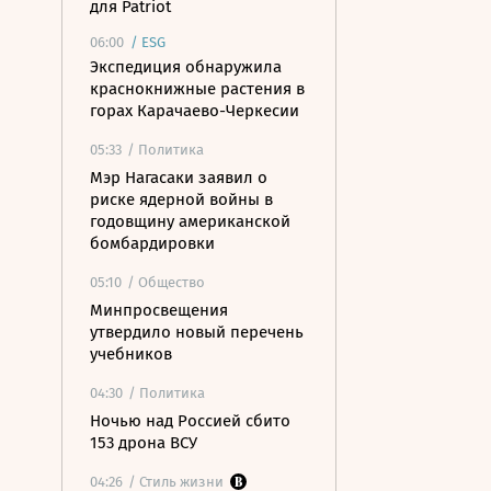
для Patriot
06:00
/
ESG
Экспедиция обнаружила
краснокнижные растения в
горах Карачаево-Черкесии
05:33
/ Политика
Мэр Нагасаки заявил о
риске ядерной войны в
годовщину американской
бомбардировки
05:10
/ Общество
Минпросвещения
утвердило новый перечень
учебников
04:30
/ Политика
Ночью над Россией сбито
153 дрона ВСУ
04:26
/ Стиль жизни