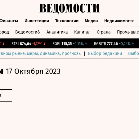
Финансы
Инвестиции
Технологии
Медиа
Недвижимость
ород
Ведомости&
Аналитика
Капитал
Страна
Промышле
а
Финансы
Инвестиции
Технологии
Медиа
Недвижимос
RTSI
874,64
-1,12%
↓
RGBI
115,35
+0,15%
↑
RGBITR
777,46
+0,24%
↑
CN
ивном рынке: меры, динамика, прогнозы
Выбор редакции
Выбо
ы
17 Октября 2023
е