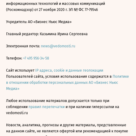
информационных технологий и массовых коммуникаций
(Роскомнадзор) от 27 ноября 2020 г. ЭЛ № ФС 77-79546
Учредитель: АО «Бизнес Ньюс Медиа»
Главный редактор: Казьмина Ирина Сергеевна
Электронная почта:
news@vedomosti.ru
Телефон:
+7 495 956-34-58
Сайт использует
IP адреса, cookie и данные геолокации
Пользователей сайта, условия использования содержатся в
Политике
в отношении обработки персональных данных АО «Бизнес Ньюс
Медиа»
Любое использование материалов допускается только при
соблюдении
правил перепечатки
и при наличии гиперссылки на
vedomosti.ru
Новости, аналитика, прогнозы и другие материалы, представленные
на данном сайте, не являются офертой или рекомендацией к покупке