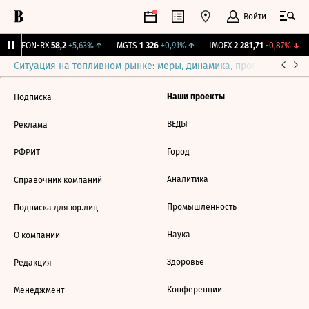
Войти
VEON-RX
58,2
+5,63%
↑
MGTS
1 326
+0,91%
↑
IMOEX
2 281,71
-0,87%
↓
Ситуация на топливном рынке: меры, динамика, прогнозы
Выб
Наши проекты
Подписка
ВЕДЫ
Реклама
Город
РФРИТ
Аналитика
Справочник компаний
Промышленность
Подписка для юр.лиц
Наука
О компании
Здоровье
Редакция
Конференции
Менеджмент