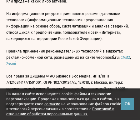
или продаже каких-либо активов.
На информационном ресурсе применяются рекомендательные
технологии (информационные технологии предоставления
информации на основе сбора, систематизации и анализа сведений,
относящихся к предпочтениям пользователей сети «Интернет»,
находящихся на территории Российской Федерации).
Правила применения рекомендательных технологий в виджетах
рекламно-обменной сети, размещенных на сайте vedomosti.ru:
СМИ2
,
24smi
Все права защищены © АО Бизнес Ньюс Медиа, ИНН/КПП
7712108141/771501001, ОГРН 1027739124775, 127018, г. Москва, вн.тер.г.
муниципальный округ Марьина Роща, ул. Полковая, д. 3, стр. 1 1999—
На нашем сайте используются cookie-файлы и технологии
2026
персонализации. Продолжая пользоваться данным сайтом, вы
ОК
подтверждаете свое
согласие
на использование файлов cookie
и технологий персонализации в соответствии с
Политикой в
отношении обработки персональных данных.