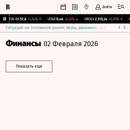
Войти
VEON-RX
57,6
+4,54%
↑
UTAR
9,46
-0,42%
↓
IMOEX
2 315,34
+0,59%
↑
RT
Ситуация на топливном рынке: меры, динамика, прогнозы
Выб
Финансы
02 Февраля 2026
Показать еще