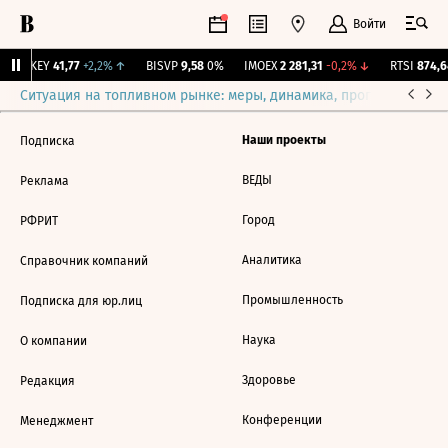
Войти
OKEY
41,77
+2,2%
↑
BISVP
9,58
0%
IMOEX
2 281,31
-0,2%
↓
RTSI
874,6
Ситуация на топливном рынке: меры, динамика, прогнозы
Выб
Наши проекты
Подписка
ВЕДЫ
Реклама
Город
РФРИТ
Аналитика
Справочник компаний
Промышленность
Подписка для юр.лиц
Наука
О компании
Здоровье
Редакция
Конференции
Менеджмент