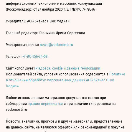
информационных технологий и массовых коммуникаций
(Роскомнадзор) от 27 ноября 2020 г. ЭЛ № ФС 77-79546
Учредитель: АО «Бизнес Ньюс Медиа»
Главный редактор: Казьмина Ирина Сергеевна
Электронная почта:
news@vedomosti.ru
Телефон:
+7 495 956-34-58
Сайт использует
IP адреса, cookie и данные геолокации
Пользователей сайта, условия использования содержатся в
Политике
в отношении обработки персональных данных АО «Бизнес Ньюс
Медиа»
Любое использование материалов допускается только при
соблюдении
правил перепечатки
и при наличии гиперссылки на
vedomosti.ru
Новости, аналитика, прогнозы и другие материалы, представленные
на данном сайте, не являются офертой или рекомендацией к покупке