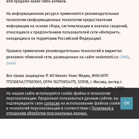
или продаже каких-либо активов.
На информационном ресурсе применяются рекомендательные
технологии (информационные технологии предоставления
информации на основе сбора, систематизации и анализа сведений,
относящихся к предпочтениям пользователей сети «Интернет»,
находящихся на территории Российской Федерации).
Правила применения рекомендательных технологий в виджетах
рекламно-обменной сети, размещенных на сайте vedomosti.ru:
СМИ2
,
24smi
Все права защищены © АО Бизнес Ньюс Медиа, ИНН/КПП
7712108141/771501001, ОГРН 1027739124775, 127018, г. Москва, вн.тер.г.
муниципальный округ Марьина Роща, ул. Полковая, д. 3, стр. 1 1999—
На нашем сайте используются cookie-файлы и технологии
2026
персонализации. Продолжая пользоваться данным сайтом, вы
ОК
подтверждаете свое
согласие
на использование файлов cookie
и технологий персонализации в соответствии с
Политикой в
отношении обработки персональных данных.