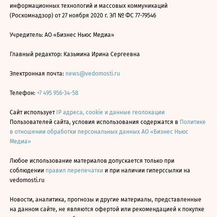
информационных технологий и массовых коммуникаций
(Роскомнадзор) от 27 ноября 2020 г. ЭЛ № ФС 77-79546
Учредитель: АО «Бизнес Ньюс Медиа»
Главный редактор: Казьмина Ирина Сергеевна
Электронная почта:
news@vedomosti.ru
Телефон:
+7 495 956-34-58
Сайт использует
IP адреса, cookie и данные геолокации
Пользователей сайта, условия использования содержатся в
Политике
в отношении обработки персональных данных АО «Бизнес Ньюс
Медиа»
Любое использование материалов допускается только при
соблюдении
правил перепечатки
и при наличии гиперссылки на
vedomosti.ru
Новости, аналитика, прогнозы и другие материалы, представленные
на данном сайте, не являются офертой или рекомендацией к покупке