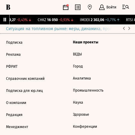
Войти
UTAR
9,27
-0,43%
↓
CHKZ
16 050
-0,93%
↓
IMOEX
2 302,06
+0,71%
↑
RTSI
8
Ситуация на топливном рынке: меры, динамика, прогнозы
Выб
Наши проекты
Подписка
ВЕДЫ
Реклама
Город
РФРИТ
Аналитика
Справочник компаний
Промышленность
Подписка для юр.лиц
Наука
О компании
Здоровье
Редакция
Конференции
Менеджмент