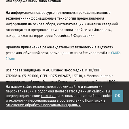
или продаже каких-либо активов.
На информационном ресурсе применяются рекомендательные
технологии (информационные технологии предоставления
информации на основе сбора, систематизации и анализа сведений,
относящихся к предпочтениям пользователей сети «Интернет»,
находящихся на территории Российской Федерации).
Правила применения рекомендательных технологий в виджетах
рекламно-обменной сети, размещенных на сайте vedomosti.ru:
СМИ2
,
24smi
Все права защищены © АО Бизнес Ньюс Медиа, ИНН/КПП
7712108141/771501001, ОГРН 1027739124775, 127018, г. Москва, вн.тер.г.
муниципальный округ Марьина Роща, ул. Полковая, д. 3, стр. 1 1999—
На нашем сайте используются cookie-файлы и технологии
2026
персонализации. Продолжая пользоваться данным сайтом, вы
ОК
подтверждаете свое
согласие
на использование файлов cookie
и технологий персонализации в соответствии с
Политикой в
отношении обработки персональных данных.