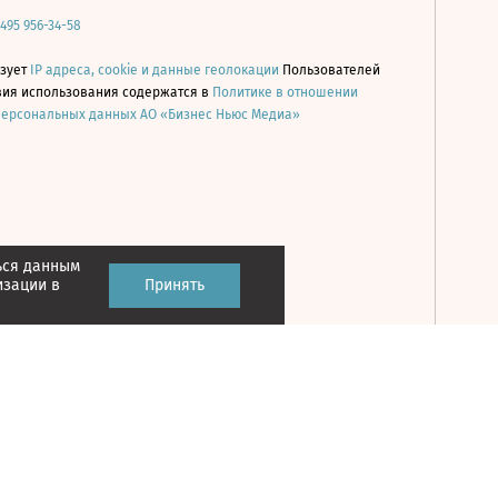
 495 956-34-58
ьзует
IP адреса, cookie и данные геолокации
Пользователей
овия использования содержатся в
Политике в отношении
персональных данных АО «Бизнес Ньюс Медиа»
ься данным
Принять
изации в