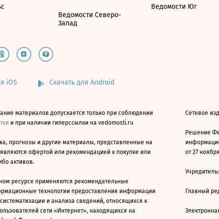
ьс
Ведомости Юг
Ведомости Северо-
Запад
я iOS
Скачать для Android
ание материалов допускается только при соблюдении
Сетевое изд
атки
и при наличии гиперссылки на vedomosti.ru
Решение Фе
ка, прогнозы и другие материалы, представленные на
информацио
 являются офертой или рекомендацией к покупке или
от 27 ноября
ибо активов.
Учредитель
ном ресурсе применяются рекомендательные
ормационные технологии предоставления информации
Главный ре
 систематизации и анализа сведений, относящихся к
ользователей сети «Интернет», находящихся на
Электронна