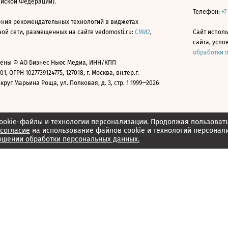
ийской Федерации).
Телефон:
+7
ния рекомендательных технологий в виджетах
й сети, размещенных на сайте vedomosti.ru:
СМИ2
,
Сайт испол
сайта, усл
обработки 
ены © АО Бизнес Ньюс Медиа, ИНН/КПП
01, ОГРН 1027739124775, 127018, г. Москва, вн.тер.г.
уг Марьина Роща, ул. Полковая, д. 3, стр. 1 1999—2026
ookie-файлы и технологии персонализации. Продолжая пользоват
согласие
на использование файлов cookie и технологий персонал
ошении обработки персональных данных.