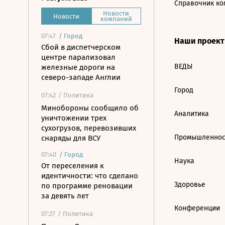
Справочник ко
Новости
Новости
компаний
07:47
/
Город
Наши проек
Сбой в диспетчерском
центре парализовал
ВЕДЫ
железные дороги на
северо-западе Англии
Город
07:42
/ Политика
Минобороны сообщило об
Аналитика
уничтожении трех
сухогрузов, перевозивших
Промышленнос
снаряды для ВСУ
07:40
/
Город
Наука
От переселения к
идентичности: что сделано
Здоровье
по программе реновации
за девять лет
Конференции
07:27
/ Политика