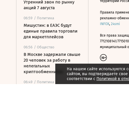
территории Росс
Утренний звон по рынку
акций 7 августа
Правила примене
06:59
/ Политика
рекламно-обменно
INFOX
,
24smi
Мишустин: в ЕАЭС будут
единые правила торговли
Все права защищ
для маркетплейсов
7712108141/7715010
06:56
/ Общество
муниципальный окр
В Москве задержали свыше
20 человек за работу в
нелегальных
На нашем сайте используются c
криптообменниках
сайтом, вы подтверждаете свое
соответствии с
Политикой в отн
06:49
/ Политика
ТАСС: хакеры в России
нашли материалы об
атаках ВСУ на нефтяные
терминалы
06:46
/
Город
Не здания, а сценарии
жизни: как изменилась