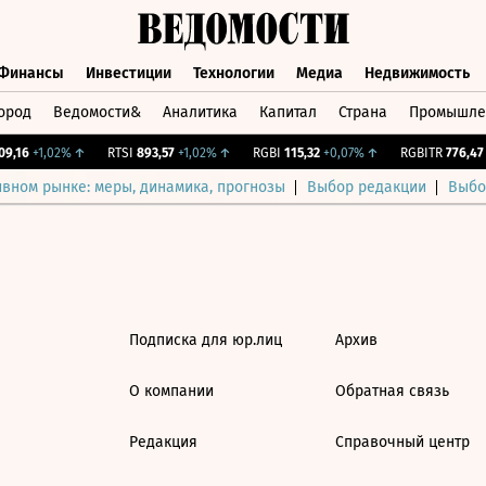
Финансы
Инвестиции
Технологии
Медиа
Недвижимость
ород
Ведомости&
Аналитика
Капитал
Страна
Промышле
а
Финансы
Инвестиции
Технологии
Медиа
Недвижимос
9,16
+1,02%
↑
RTSI
893,57
+1,02%
↑
RGBI
115,32
+0,07%
↑
RGBITR
776,47
+
ивном рынке: меры, динамика, прогнозы
Выбор редакции
Выбо
Подписка для юр.лиц
Архив
О компании
Обратная связь
Редакция
Справочный центр