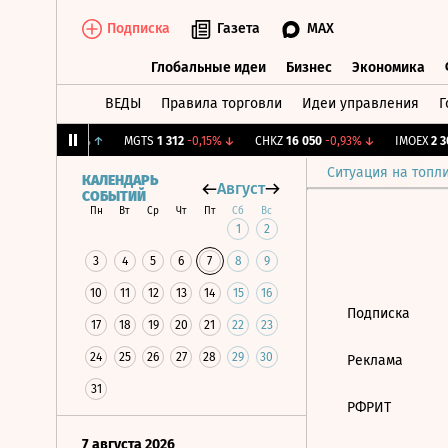
Подписка
Газета
MAX
Глобальные идеи
Бизнес
Экономика
ВЕДЫ
Правила торговли
Идеи управления
Г
Глобальные идеи
Бизнес
Экономик
ж.
12,123
+0,34%
↑
MGTS
1 312
-0,15%
↓
CHKZ
16 050
-0,93%
↓
IMOEX
2 30
Ситуация на топл
КАЛЕНДАРЬ
Август
СОБЫТИЙ
Пн
Вт
Ср
Чт
Пт
Сб
Вс
1
2
3
4
5
6
7
8
9
10
11
12
13
14
15
16
Подписка
17
18
19
20
21
22
23
24
25
26
27
28
29
30
Реклама
31
РФРИТ
7 августа 2026