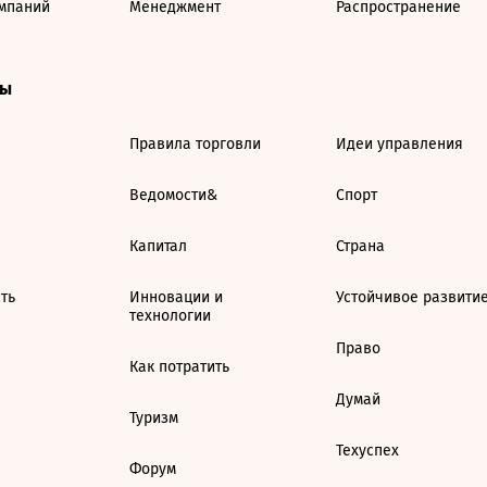
мпаний
Менеджмент
Распространение
ты
Правила торговли
Идеи управления
Ведомости&
Спорт
Капитал
Страна
ть
Инновации и
Устойчивое развити
технологии
Право
Как потратить
Думай
Туризм
Техуспех
Форум