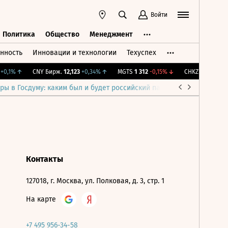
Войти
Политика
Общество
Менеджмент
нность
Инновации и технологии
Техуспех
ть
Политика
Общество
Менеджмент
0,1%
↑
CNY Бирж.
12,123
+0,34%
↑
MGTS
1 312
-0,15%
↓
CHKZ
16 050
-0,
ры в Госдуму: каким был и будет российский парламент
Война н
Контакты
127018, г. Москва, ул. Полковая, д. 3, стр. 1
На карте
+7 495 956-34-58