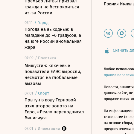
Премьер Литвы призвал
Премия Импул
граждан не беспокоиться
из-за России
07:11
/
Город
Погода на выходные: в
Магадане до –6 градусов, а
на юге России аномальная
жара
Скачать дл
07:09
/ Политика
Мишустин: ключевые
Любое использов
показатели ЕАЭС выросли,
правил перепеч
несмотря на глобальные
вызовы
Новости, аналити
07:01
/
Спорт
данном сайте, не
продаже каких-л
Прыгун в воду Терновой
взял второе золото на
На информацион
Евро, «Реал» переподписал
технологии (инф
Винисиуса
на основе сбора,
07:01
/ Инвестиции
предпочтениям п