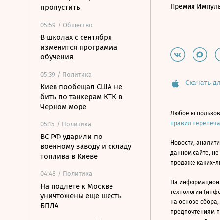
Премия Импул
пропустить
05:59
/ Общество
В школах с сентября
изменится программа
обучения
05:39
/ Политика
Скачать дл
Киев пообещал США не
бить по танкерам КТК в
Черном море
Любое использов
правил перепеч
05:15
/ Политика
ВС РФ ударили по
Новости, аналити
военному заводу и складу
данном сайте, не
топлива в Киеве
продаже каких-л
04:48
/ Политика
На информацион
На подлете к Москве
технологии (инф
уничтожены еще шесть
на основе сбора,
БПЛА
предпочтениям п