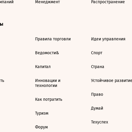
мпаний
Менеджмент
Распространение
ты
Правила торговли
Идеи управления
Ведомости&
Спорт
Капитал
Страна
ть
Инновации и
Устойчивое развити
технологии
Право
Как потратить
Думай
Туризм
Техуспех
Форум