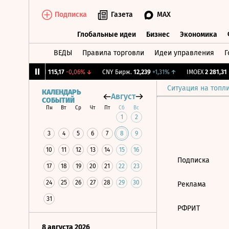
Подписка
Газета
MAX
Глобальные идеи
Бизнес
Экономика
ВЕДЫ
Правила торговли
Идеи управления
Г
Глобальные идеи
Бизнес
Экономик
1,12%
↓
RGBI
115,17
-0,06%
↓
CNY Бирж.
12,239
+1,31%
↑
IMOEX
2 281,31
-
Ситуация на топл
КАЛЕНДАРЬ
Август
СОБЫТИЙ
Пн
Вт
Ср
Чт
Пт
Сб
Вс
1
2
3
4
5
6
7
8
9
10
11
12
13
14
15
16
Подписка
17
18
19
20
21
22
23
24
25
26
27
28
29
30
Реклама
31
РФРИТ
8 августа 2026