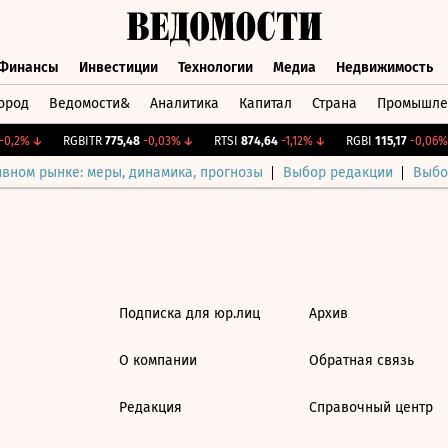
Финансы
Инвестиции
Технологии
Медиа
Недвижимость
ород
Ведомости&
Аналитика
Капитал
Страна
Промышле
а
Финансы
Инвестиции
Технологии
Медиа
Недвижимос
0,2%
↓
RGBITR
775,48
-0,03%
↓
RTSI
874,64
-1,12%
↓
RGBI
115,17
-0,06%
ивном рынке: меры, динамика, прогнозы
Выбор редакции
Выбо
Подписка для юр.лиц
Архив
О компании
Обратная связь
Редакция
Справочный центр