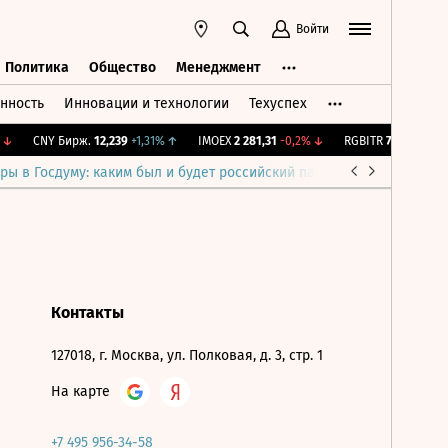
Войти
Политика
Общество
Менеджмент
нность
Инновации и технологии
Техуспех
ть
Политика
Общество
Менеджмент
↓
CNY Бирж.
12,239
+1,31%
↑
IMOEX
2 281,31
-0,2%
↓
RGBITR
775,48
-0,03
ры в Госдуму: каким был и будет российский парламент
Война н
Контакты
127018, г. Москва, ул. Полковая, д. 3, стр. 1
На карте
+7 495 956-34-58