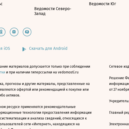
ьс
Ведомости Юг
Ведомости Северо-
Запад
я iOS
Скачать для Android
ание материалов допускается только при соблюдении
Сетевое изд
атки
и при наличии гиперссылки на vedomosti.ru
Решение Фе
ка, прогнозы и другие материалы, представленные на
информацио
 являются офертой или рекомендацией к покупке или
от 27 ноября
ибо активов.
Учредитель
ном ресурсе применяются рекомендательные
ормационные технологии предоставления информации
Главный ре
 систематизации и анализа сведений, относящихся к
ользователей сети «Интернет», находящихся на
Электронна