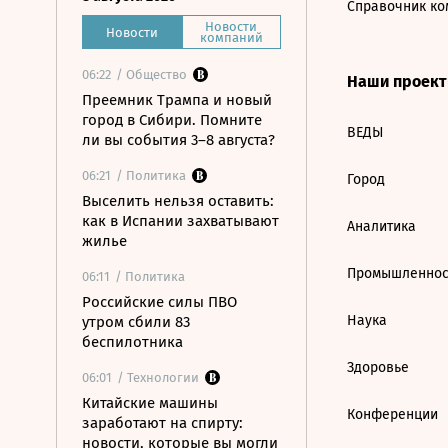
Справочник ко
Новости
Новости
компаний
06:22
/ Общество
Наши проек
Преемник Трампа и новый
город в Сибири. Помните
ВЕДЫ
ли вы события 3–8 августа?
06:21
/ Политика
Город
Выселить нельзя оставить:
как в Испании захватывают
Аналитика
жилье
Промышленнос
06:11
/ Политика
Российские силы ПВО
Наука
утром сбили 83
беспилотника
Здоровье
06:01
/ Технологии
Китайские машины
Конференции
заработают на спирту:
новости, которые вы могли