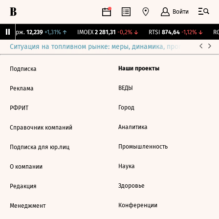
Войти
NY Бирж.
12,239
+1,31%
↑
IMOEX
2 281,31
-0,2%
↓
RTSI
874,64
-1,12%
↓
RG
Ситуация на топливном рынке: меры, динамика, прогнозы
Выб
Наши проекты
Подписка
ВЕДЫ
Реклама
Город
РФРИТ
Аналитика
Справочник компаний
Промышленность
Подписка для юр.лиц
Наука
О компании
Здоровье
Редакция
Конференции
Менеджмент