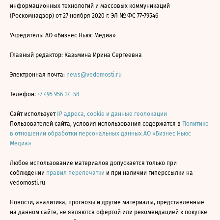
информационных технологий и массовых коммуникаций
(Роскомнадзор) от 27 ноября 2020 г. ЭЛ № ФС 77-79546
Учредитель: АО «Бизнес Ньюс Медиа»
Главный редактор: Казьмина Ирина Сергеевна
Электронная почта:
news@vedomosti.ru
Телефон:
+7 495 956-34-58
Сайт использует
IP адреса, cookie и данные геолокации
Пользователей сайта, условия использования содержатся в
Политике
в отношении обработки персональных данных АО «Бизнес Ньюс
Медиа»
Любое использование материалов допускается только при
соблюдении
правил перепечатки
и при наличии гиперссылки на
vedomosti.ru
Новости, аналитика, прогнозы и другие материалы, представленные
на данном сайте, не являются офертой или рекомендацией к покупке