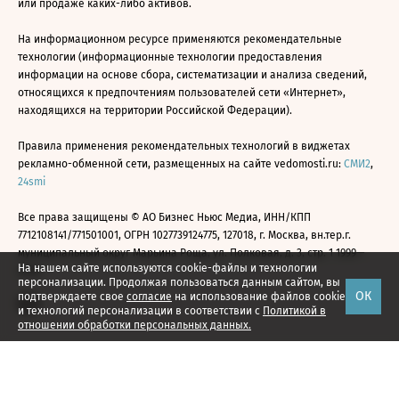
или продаже каких-либо активов.
На информационном ресурсе применяются рекомендательные
технологии (информационные технологии предоставления
информации на основе сбора, систематизации и анализа сведений,
относящихся к предпочтениям пользователей сети «Интернет»,
находящихся на территории Российской Федерации).
Правила применения рекомендательных технологий в виджетах
рекламно-обменной сети, размещенных на сайте vedomosti.ru:
СМИ2
,
24smi
Все права защищены © АО Бизнес Ньюс Медиа, ИНН/КПП
7712108141/771501001, ОГРН 1027739124775, 127018, г. Москва, вн.тер.г.
муниципальный округ Марьина Роща, ул. Полковая, д. 3, стр. 1 1999—
На нашем сайте используются cookie-файлы и технологии
2026
персонализации. Продолжая пользоваться данным сайтом, вы
ОК
подтверждаете свое
согласие
на использование файлов cookie
и технологий персонализации в соответствии с
Политикой в
отношении обработки персональных данных.