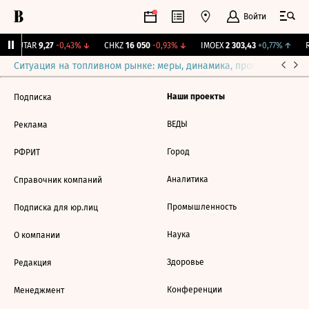
Войти
↑
UTAR
9,27
-0,43%
↓
CHKZ
16 050
-0,93%
↓
IMOEX
2 303,43
+0,77%
↑
R
Ситуация на топливном рынке: меры, динамика, прогнозы
Выб
Наши проекты
Подписка
ВЕДЫ
Реклама
Город
РФРИТ
Аналитика
Справочник компаний
Промышленность
Подписка для юр.лиц
Наука
О компании
Здоровье
Редакция
Конференции
Менеджмент