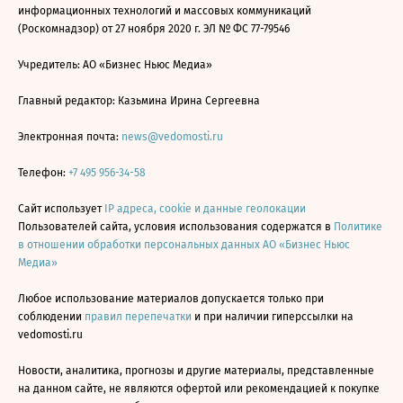
информационных технологий и массовых коммуникаций
(Роскомнадзор) от 27 ноября 2020 г. ЭЛ № ФС 77-79546
Учредитель: АО «Бизнес Ньюс Медиа»
Главный редактор: Казьмина Ирина Сергеевна
Электронная почта:
news@vedomosti.ru
Телефон:
+7 495 956-34-58
Сайт использует
IP адреса, cookie и данные геолокации
Пользователей сайта, условия использования содержатся в
Политике
в отношении обработки персональных данных АО «Бизнес Ньюс
Медиа»
Любое использование материалов допускается только при
соблюдении
правил перепечатки
и при наличии гиперссылки на
vedomosti.ru
Новости, аналитика, прогнозы и другие материалы, представленные
на данном сайте, не являются офертой или рекомендацией к покупке