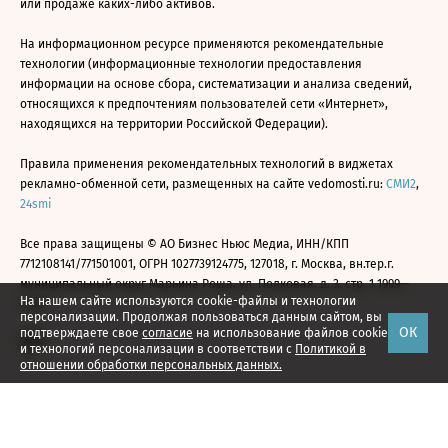
или продаже каких-либо активов.
На информационном ресурсе применяются рекомендательные
технологии (информационные технологии предоставления
информации на основе сбора, систематизации и анализа сведений,
относящихся к предпочтениям пользователей сети «Интернет»,
находящихся на территории Российской Федерации).
Правила применения рекомендательных технологий в виджетах
рекламно-обменной сети, размещенных на сайте vedomosti.ru:
СМИ2
,
24smi
Все права защищены © АО Бизнес Ньюс Медиа, ИНН/КПП
7712108141/771501001, ОГРН 1027739124775, 127018, г. Москва, вн.тер.г.
муниципальный округ Марьина Роща, ул. Полковая, д. 3, стр. 1 1999—
На нашем сайте используются cookie-файлы и технологии
2026
персонализации. Продолжая пользоваться данным сайтом, вы
ОК
подтверждаете свое
согласие
на использование файлов cookie
и технологий персонализации в соответствии с
Политикой в
отношении обработки персональных данных.