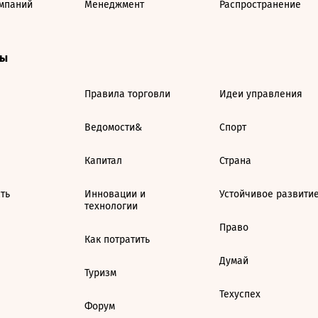
мпаний
Менеджмент
Распространение
ты
Правила торговли
Идеи управления
Ведомости&
Спорт
Капитал
Страна
ть
Инновации и
Устойчивое развити
технологии
Право
Как потратить
Думай
Туризм
Техуспех
Форум