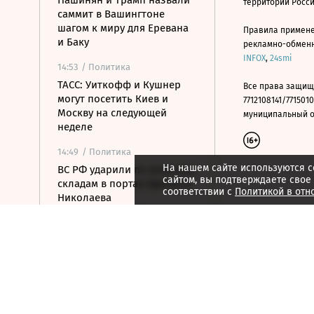
Пашинян и Трамп назвали
территории Росс
саммит в Вашингтоне
шагом к миру для Еревана
Правила примене
и Баку
рекламно-обменно
INFOX
,
24smi
14:53
/ Политика
ТАСС: Уиткофф и Кушнер
Все права защищ
могут посетить Киев и
7712108141/7715010
Москву на следующей
муниципальный окр
неделе
14:49
/ Политика
На нашем сайте используются c
ВС РФ ударили по военным
сайтом, вы подтверждаете свое
складам в портах Одессы и
соответствии с
Политикой в отн
Николаева
14:41
/ Политика
OpenAI приостановила
выпуск модели Astra из-за
киберугроз
14:25
/ Политика
ОАЭ обвинили Иран в