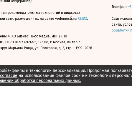
ийской Федерации).
Телефон:
+7
ния рекомендательных технологий в виджетах
й сети, размещенных на сайте vedomosti.ru:
СМИ2
,
Сайт испол
сайта, усл
обработки 
ены © АО Бизнес Ньюс Медиа, ИНН/КПП
01, ОГРН 1027739124775, 127018, г. Москва, вн.тер.г.
уг Марьина Роща, ул. Полковая, д. 3, стр. 1 1999—2026
ookie-файлы и технологии персонализации. Продолжая пользоват
согласие
на использование файлов cookie и технологий персонал
ошении обработки персональных данных.