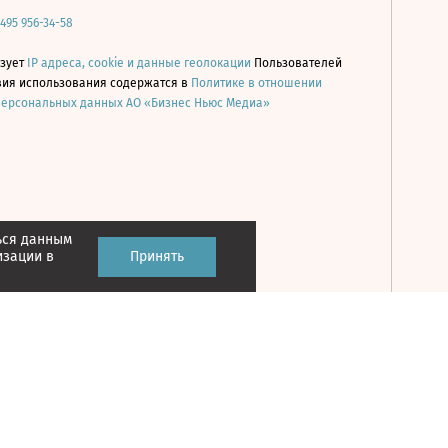
 495 956-34-58
ьзует
IP адреса, cookie и данные геолокации
Пользователей
овия использования содержатся в
Политике в отношении
персональных данных АО «Бизнес Ньюс Медиа»
ься данным
Принять
изации в