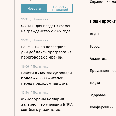
Справочник ко
Новости
Новости
компаний
16:35
/ Политика
Наши проек
Финляндия введет экзамен
на гражданство с 2027 года
ВЕДЫ
16:24
/ Политика
Город
Вэнс: США за последние
дни добились прогресса на
переговорах с Ираном
Аналитика
16:06
/ Политика
Промышленнос
Власти Китая эвакуировали
более 420 000 жителей
Наука
перед приходом тайфуна
15:54
/ Политика
Здоровье
Минобороны Болгарии
заявило, что упавший БПЛА
Конференции
мог быть украинским