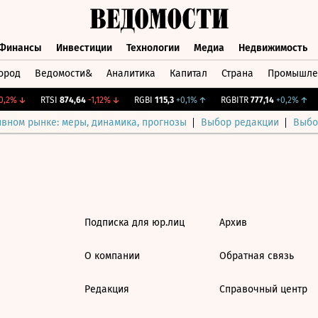
Финансы
Инвестиции
Технологии
Медиа
Недвижимость
ород
Ведомости&
Аналитика
Капитал
Страна
Промышле
а
Финансы
Инвестиции
Технологии
Медиа
Недвижимос
,2%
↓
RTSI
874,64
-1,12%
↓
RGBI
115,3
+0,1%
↑
RGBITR
777,14
+0,2%
↑
ивном рынке: меры, динамика, прогнозы
Выбор редакции
Выбо
Подписка для юр.лиц
Архив
О компании
Обратная связь
Редакция
Справочный центр