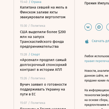
15:40
/
Страна
Премия Импул
Капитана севшей на мель в
Финском заливе яхты
эвакуировали вертолетом
15:30
/ Политика
США выделили более $200
млн на запуск
Скачать дл
Транскаспийского фонда
предпринимательства
15:28
/
Спорт
Любое использов
«Арсенал» продлил самый
правил перепеч
долгосрочный спонсоркий
контракт в истории АПЛ
Новости, аналити
данном сайте, не
15:26
/ Политика
продаже каких-л
Вучич заявил о готовности
поддерживать Украину на
На информацион
пути в ЕС
технологии (инф
на основе сбора,
15:07
/ Политика
предпочтениям п