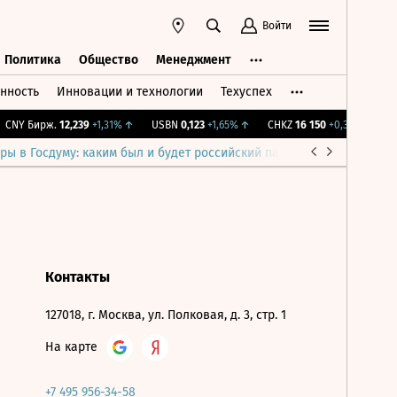
Войти
Политика
Общество
Менеджмент
нность
Инновации и технологии
Техуспех
ть
Политика
Общество
Менеджмент
CNY Бирж.
12,239
+1,31%
↑
USBN
0,123
+1,65%
↑
CHKZ
16 150
+0,31%
↑
IM
ры в Госдуму: каким был и будет российский парламент
Война н
Контакты
127018, г. Москва, ул. Полковая, д. 3, стр. 1
На карте
+7 495 956-34-58