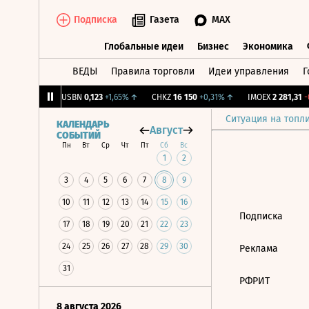
Подписка
Газета
MAX
Глобальные идеи
Бизнес
Экономика
ВЕДЫ
Правила торговли
Идеи управления
Г
Глобальные идеи
Бизнес
Экономик
39
+1,31%
↑
USBN
0,123
+1,65%
↑
CHKZ
16 150
+0,31%
↑
IMOEX
2 281,31
-0
Ситуация на топл
КАЛЕНДАРЬ
Август
СОБЫТИЙ
Пн
Вт
Ср
Чт
Пт
Сб
Вс
1
2
3
4
5
6
7
8
9
10
11
12
13
14
15
16
Подписка
17
18
19
20
21
22
23
24
25
26
27
28
29
30
Реклама
31
РФРИТ
8 августа 2026