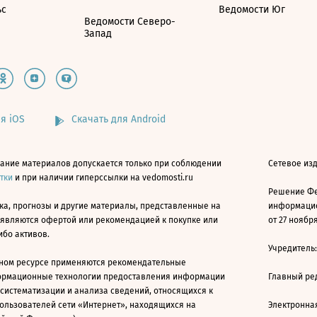
ьс
Ведомости Юг
Ведомости Северо-
Запад
я iOS
Скачать для Android
ание материалов допускается только при соблюдении
Сетевое изд
атки
и при наличии гиперссылки на vedomosti.ru
Решение Фе
ка, прогнозы и другие материалы, представленные на
информацио
 являются офертой или рекомендацией к покупке или
от 27 ноября
ибо активов.
Учредитель
ном ресурсе применяются рекомендательные
ормационные технологии предоставления информации
Главный ре
 систематизации и анализа сведений, относящихся к
ользователей сети «Интернет», находящихся на
Электронна