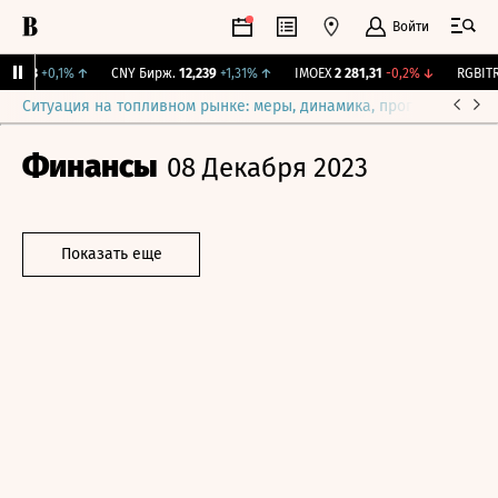
Войти
115,3
+0,1%
↑
CNY Бирж.
12,239
+1,31%
↑
IMOEX
2 281,31
-0,2%
↓
RGBITR
7
Ситуация на топливном рынке: меры, динамика, прогнозы
Выб
Финансы
08 Декабря 2023
Показать еще