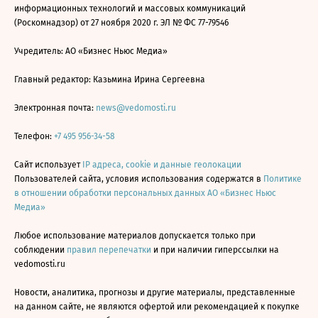
информационных технологий и массовых коммуникаций
(Роскомнадзор) от 27 ноября 2020 г. ЭЛ № ФС 77-79546
Учредитель: АО «Бизнес Ньюс Медиа»
Главный редактор: Казьмина Ирина Сергеевна
Электронная почта:
news@vedomosti.ru
Телефон:
+7 495 956-34-58
Сайт использует
IP адреса, cookie и данные геолокации
Пользователей сайта, условия использования содержатся в
Политике
в отношении обработки персональных данных АО «Бизнес Ньюс
Медиа»
Любое использование материалов допускается только при
соблюдении
правил перепечатки
и при наличии гиперссылки на
vedomosti.ru
Новости, аналитика, прогнозы и другие материалы, представленные
на данном сайте, не являются офертой или рекомендацией к покупке