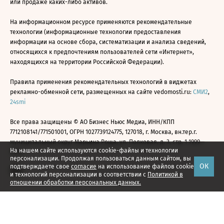
или продаже каких-либо активов.
На информационном ресурсе применяются рекомендательные
технологии (информационные технологии предоставления
информации на основе сбора, систематизации и анализа сведений,
относящихся к предпочтениям пользователей сети «Интернет»,
находящихся на территории Российской Федерации).
Правила применения рекомендательных технологий в виджетах
рекламно-обменной сети, размещенных на сайте vedomosti.ru:
СМИ2
,
24smi
Все права защищены © АО Бизнес Ньюс Медиа, ИНН/КПП
7712108141/771501001, ОГРН 1027739124775, 127018, г. Москва, вн.тер.г.
муниципальный округ Марьина Роща, ул. Полковая, д. 3, стр. 1 1999—
На нашем сайте используются cookie-файлы и технологии
2026
персонализации. Продолжая пользоваться данным сайтом, вы
ОК
подтверждаете свое
согласие
на использование файлов cookie
и технологий персонализации в соответствии с
Политикой в
отношении обработки персональных данных.