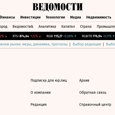
Финансы
Инвестиции
Технологии
Медиа
Недвижимость
ород
Ведомости&
Аналитика
Капитал
Страна
Промышле
а
Финансы
Инвестиции
Технологии
Медиа
Недвижимос
2%
↓
RTSI
874,64
-1,12%
↓
RGBI
115,27
+0,08%
↑
RGBITR
776,94
+0,17%
↑
ивном рынке: меры, динамика, прогнозы
Выбор редакции
Выбо
Подписка для юр.лиц
Архив
О компании
Обратная связь
Редакция
Справочный центр