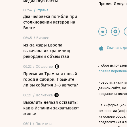
медиаклуб Басты
Премия Импул
06:54
/
Страна
Два человека погибли при
столкновении катеров на
Волге
06:45
/ Бизнес
Из-за жары Европа
Скачать дл
выкачала из хранилищ
рекордный объем газа
Любое использов
06:22
/ Общество
правил перепеч
Преемник Трампа и новый
город в Сибири. Помните
Новости, аналити
ли вы события 3–8 августа?
данном сайте, не
продаже каких-л
06:21
/ Политика
Выселить нельзя оставить:
На информацион
как в Испании захватывают
технологии (инф
жилье
на основе сбора,
предпочтениям п
06:11
/ Политика