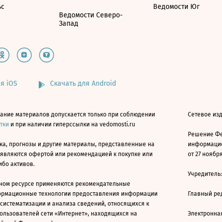
ьс
Ведомости Юг
Ведомости Северо-
Запад
я iOS
Скачать для Android
ание материалов допускается только при соблюдении
Сетевое изд
атки
и при наличии гиперссылки на vedomosti.ru
Решение Фе
ка, прогнозы и другие материалы, представленные на
информацио
 являются офертой или рекомендацией к покупке или
от 27 ноября
ибо активов.
Учредитель
ном ресурсе применяются рекомендательные
ормационные технологии предоставления информации
Главный ре
 систематизации и анализа сведений, относящихся к
ользователей сети «Интернет», находящихся на
Электронна