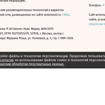
ийской Федерации).
Телефон:
+7
ния рекомендательных технологий в виджетах
й сети, размещенных на сайте vedomosti.ru:
СМИ2
,
Сайт испол
сайта, усл
обработки 
ены © АО Бизнес Ньюс Медиа, ИНН/КПП
01, ОГРН 1027739124775, 127018, г. Москва, вн.тер.г.
уг Марьина Роща, ул. Полковая, д. 3, стр. 1 1999—2026
ookie-файлы и технологии персонализации. Продолжая пользоват
согласие
на использование файлов cookie и технологий персонал
ошении обработки персональных данных.