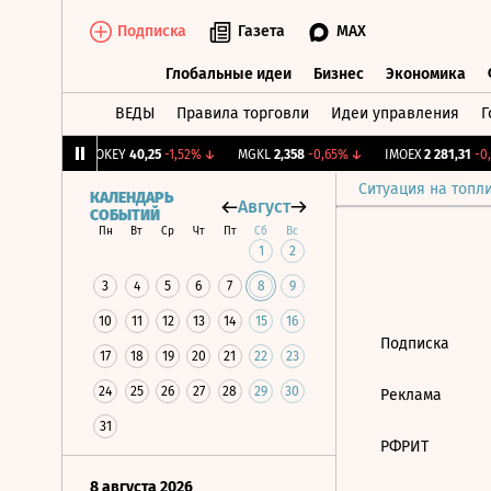
Подписка
Газета
MAX
Глобальные идеи
Бизнес
Экономика
ВЕДЫ
Правила торговли
Идеи управления
Г
Глобальные идеи
Бизнес
Экономик
39
+1,31%
↑
OKEY
40,25
-1,52%
↓
MGKL
2,358
-0,65%
↓
IMOEX
2 281,31
-0,
Ситуация на топл
КАЛЕНДАРЬ
Август
СОБЫТИЙ
Пн
Вт
Ср
Чт
Пт
Сб
Вс
1
2
3
4
5
6
7
8
9
10
11
12
13
14
15
16
Подписка
17
18
19
20
21
22
23
24
25
26
27
28
29
30
Реклама
31
РФРИТ
8 августа 2026