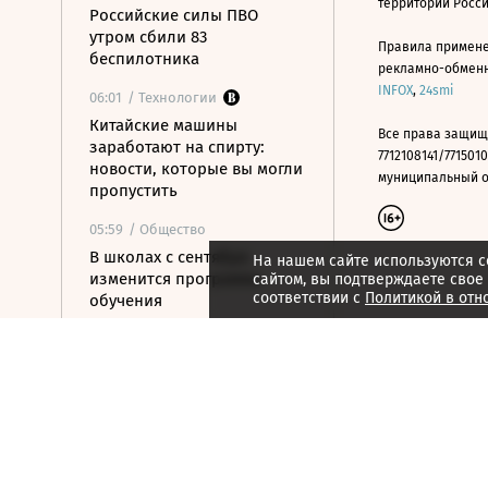
территории Росс
Российские силы ПВО
утром сбили 83
Правила примене
беспилотника
рекламно-обменно
INFOX
,
24smi
06:01
/ Технологии
Китайские машины
Все права защищ
заработают на спирту:
7712108141/7715010
новости, которые вы могли
муниципальный окр
пропустить
05:59
/ Общество
В школах с сентября
На нашем сайте используются c
изменится программа
сайтом, вы подтверждаете свое
соответствии с
Политикой в отн
обучения
05:39
/ Политика
Киев пообещал США не
бить по танкерам КТК в
Черном море
05:15
/ Политика
ВС РФ ударили по