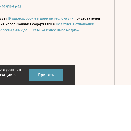
 495 956-34-58
ьзует
IP адреса, cookie и данные геолокации
Пользователей
овия использования содержатся в
Политике в отношении
персональных данных АО «Бизнес Ньюс Медиа»
ься данным
Принять
изации в