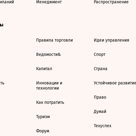
мпаний
Менеджмент
Распространение
ты
Правила торговли
Идеи управления
Ведомости&
Спорт
Капитал
Страна
ть
Инновации и
Устойчивое развити
технологии
Право
Как потратить
Думай
Туризм
Техуспех
Форум