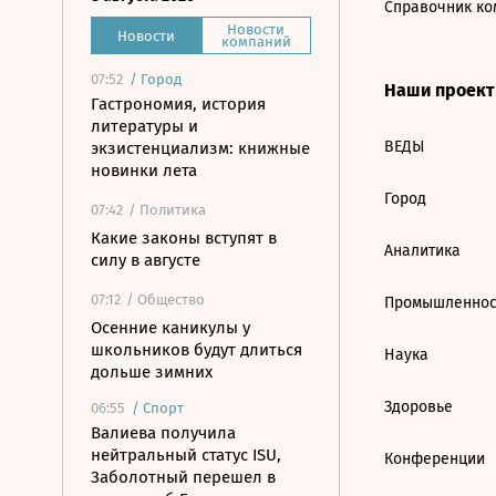
Справочник ко
Новости
Новости
компаний
07:52
/
Город
Наши проек
Гастрономия, история
литературы и
ВЕДЫ
экзистенциализм: книжные
новинки лета
Город
07:42
/ Политика
Какие законы вступят в
Аналитика
силу в августе
07:12
/ Общество
Промышленнос
Осенние каникулы у
школьников будут длиться
Наука
дольше зимних
Здоровье
06:55
/
Спорт
Валиева получила
нейтральный статус ISU,
Конференции
Заболотный перешел в