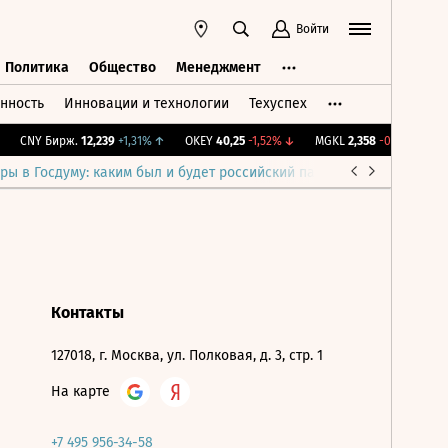
Войти
Политика
Общество
Менеджмент
нность
Инновации и технологии
Техуспех
ть
Политика
Общество
Менеджмент
CNY Бирж.
12,239
+1,31%
↑
OKEY
40,25
-1,52%
↓
MGKL
2,358
-0,65%
↓
I
ры в Госдуму: каким был и будет российский парламент
Война н
Контакты
127018, г. Москва, ул. Полковая, д. 3, стр. 1
На карте
+7 495 956-34-58