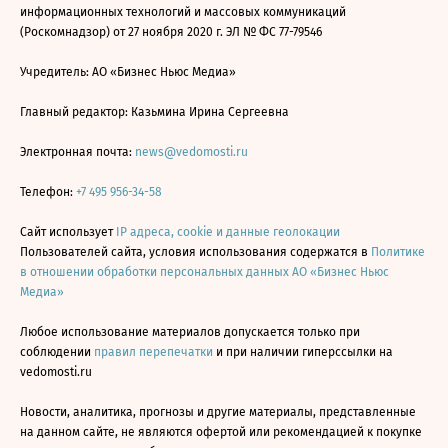
информационных технологий и массовых коммуникаций
(Роскомнадзор) от 27 ноября 2020 г. ЭЛ № ФС 77-79546
Учредитель: АО «Бизнес Ньюс Медиа»
Главный редактор: Казьмина Ирина Сергеевна
Электронная почта:
news@vedomosti.ru
Телефон:
+7 495 956-34-58
Сайт использует
IP адреса, cookie и данные геолокации
Пользователей сайта, условия использования содержатся в
Политике
в отношении обработки персональных данных АО «Бизнес Ньюс
Медиа»
Любое использование материалов допускается только при
соблюдении
правил перепечатки
и при наличии гиперссылки на
vedomosti.ru
Новости, аналитика, прогнозы и другие материалы, представленные
на данном сайте, не являются офертой или рекомендацией к покупке