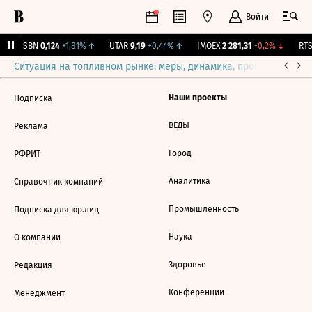
Войти
USBN
0,124
+1,81%
↑
UTAR
9,19
+0,44%
↑
IMOEX
2 281,31
-0,2%
↓
RTSI
Ситуация на топливном рынке: меры, динамика, прогнозы
Выб
Наши проекты
Подписка
ВЕДЫ
Реклама
Город
РФРИТ
Аналитика
Справочник компаний
Промышленность
Подписка для юр.лиц
Наука
О компании
Здоровье
Редакция
Конференции
Менеджмент