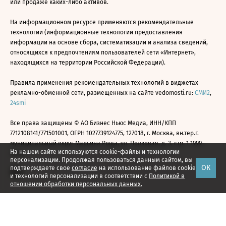
или продаже каких-либо активов.
На информационном ресурсе применяются рекомендательные
технологии (информационные технологии предоставления
информации на основе сбора, систематизации и анализа сведений,
относящихся к предпочтениям пользователей сети «Интернет»,
находящихся на территории Российской Федерации).
Правила применения рекомендательных технологий в виджетах
рекламно-обменной сети, размещенных на сайте vedomosti.ru:
СМИ2
,
24smi
Все права защищены © АО Бизнес Ньюс Медиа, ИНН/КПП
7712108141/771501001, ОГРН 1027739124775, 127018, г. Москва, вн.тер.г.
муниципальный округ Марьина Роща, ул. Полковая, д. 3, стр. 1 1999—
На нашем сайте используются cookie-файлы и технологии
2026
персонализации. Продолжая пользоваться данным сайтом, вы
ОК
подтверждаете свое
согласие
на использование файлов cookie
и технологий персонализации в соответствии с
Политикой в
отношении обработки персональных данных.