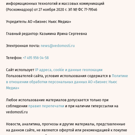
информационных технологий и массовых коммуникаций
(Роскомнадзор) от 27 ноября 2020 г. ЭЛ № ФС 77-79546
Учредитель: АО «Бизнес Ньюс Медиа»
Главный редактор: Казьмина Ирина Сергеевна
Электронная почта:
news@vedomosti.ru
Телефон:
+7 495 956-34-58
Сайт использует
IP адреса, cookie и данные геолокации
Пользователей сайта, условия использования содержатся в
Политике
в отношении обработки персональных данных АО «Бизнес Ньюс
Медиа»
Любое использование материалов допускается только при
соблюдении
правил перепечатки
и при наличии гиперссылки на
vedomosti.ru
Новости, аналитика, прогнозы и другие материалы, представленные
на данном сайте, не являются офертой или рекомендацией к покупке