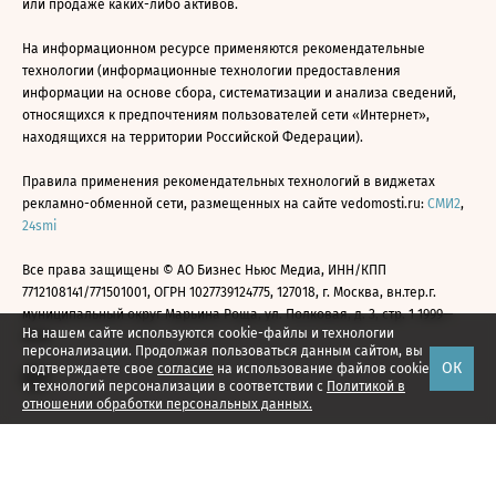
или продаже каких-либо активов.
На информационном ресурсе применяются рекомендательные
технологии (информационные технологии предоставления
информации на основе сбора, систематизации и анализа сведений,
относящихся к предпочтениям пользователей сети «Интернет»,
находящихся на территории Российской Федерации).
Правила применения рекомендательных технологий в виджетах
рекламно-обменной сети, размещенных на сайте vedomosti.ru:
СМИ2
,
24smi
Все права защищены © АО Бизнес Ньюс Медиа, ИНН/КПП
7712108141/771501001, ОГРН 1027739124775, 127018, г. Москва, вн.тер.г.
муниципальный округ Марьина Роща, ул. Полковая, д. 3, стр. 1 1999—
На нашем сайте используются cookie-файлы и технологии
2026
персонализации. Продолжая пользоваться данным сайтом, вы
ОК
подтверждаете свое
согласие
на использование файлов cookie
и технологий персонализации в соответствии с
Политикой в
отношении обработки персональных данных.