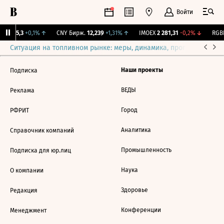
Войти
BI
115,3
+0,1%
↑
CNY Бирж.
12,239
+1,31%
↑
IMOEX
2 281,31
-0,2%
↓
RGBI
Ситуация на топливном рынке: меры, динамика, прогнозы
Выб
Наши проекты
Подписка
ВЕДЫ
Реклама
Город
РФРИТ
Аналитика
Справочник компаний
Промышленность
Подписка для юр.лиц
Наука
О компании
Здоровье
Редакция
Конференции
Менеджмент