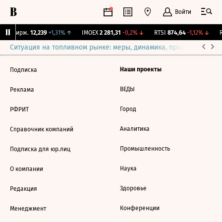
Войти
CNY Бирж.
12,239
+1,31%
↑
IMOEX
2 281,31
-0,2%
↓
RTSI
874,64
-1,12%
↓
R
Ситуация на топливном рынке: меры, динамика, прогнозы
Выб
Наши проекты
Подписка
ВЕДЫ
Реклама
Город
РФРИТ
Аналитика
Справочник компаний
Промышленность
Подписка для юр.лиц
Наука
О компании
Здоровье
Редакция
Конференции
Менеджмент