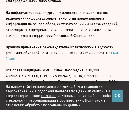
или продаже каких-либо активов.
На информационном ресурсе применяются рекомендательные
технологии (информационные технологии предоставления
информации на основе сбора, систематизации и анализа сведений,
относящихся к предпочтениям пользователей сети «Интернет»,
находящихся на территории Российской Федерации).
Правила применения рекомендательных технологий в виджетах
рекламно-обменной сети, размещенных на сайте vedomosti.ru:
СМИ2
,
24smi
Все права защищены © АО Бизнес Ньюс Медиа, ИНН/КПП
7712108141/771501001, ОГРН 1027739124775, 127018, г. Москва, вн.тер.г.
муниципальный округ Марьина Роща, ул. Полковая, д. 3, стр. 1 1999—
На нашем сайте используются cookie-файлы и технологии
2026
персонализации. Продолжая пользоваться данным сайтом, вы
ОК
подтверждаете свое
согласие
на использование файлов cookie
и технологий персонализации в соответствии с
Политикой в
отношении обработки персональных данных.