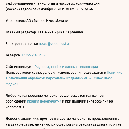
информационных технологий и массовых коммуникаций
(Роскомнадзор) от 27 ноября 2020 г. ЭЛ № ФС 77-79546
Учредитель: АО «Бизнес Ньюс Медиа»
Главный редактор: Казьмина Ирина Сергеевна
Электронная почта:
news@vedomosti.ru
Телефон:
+7 495 956-34-58
Сайт использует
IP адреса, cookie и данные геолокации
Пользователей сайта, условия использования содержатся в
Политике
в отношении обработки персональных данных АО «Бизнес Ньюс
Медиа»
Любое использование материалов допускается только при
соблюдении
правил перепечатки
и при наличии гиперссылки на
vedomosti.ru
Новости, аналитика, прогнозы и другие материалы, представленные
на данном сайте, не являются офертой или рекомендацией к покупке