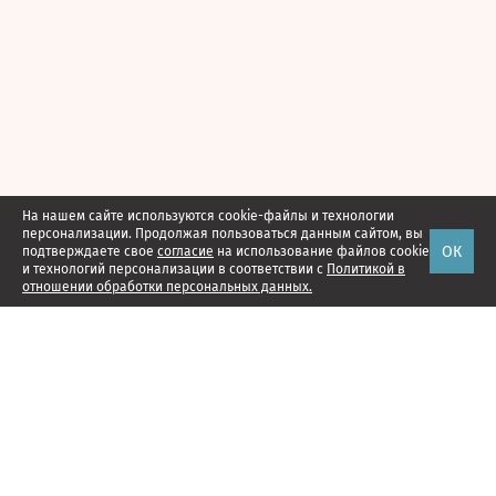
На нашем сайте используются cookie-файлы и технологии
персонализации. Продолжая пользоваться данным сайтом, вы
ОК
подтверждаете свое
согласие
на использование файлов cookie
и технологий персонализации в соответствии с
Политикой в
отношении обработки персональных данных.